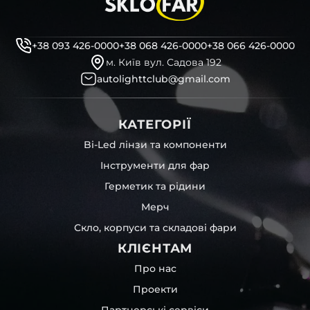
декоративні маски
професійні інструменти для розбору фари
бутиловий герметик для збору фари
+38 093 426-0000
+38 068 426-0000
+38 066 426-0000
рідини для розбирання фари
м. Київ вул. Садова 192
і також для автомобілів
Toyota
,
Isuzu
,
GAC
та інших, які
autolighttclub@gmail.com
будуть на 100 % сумісними із оригінальною фарою
вашої моделі авто.
КАТЕГОРІЇ
Фотографії скла і корпусів, розміщені на сайті –
автентичні та унікальні. Зроблені за допомогою
Bi-Led лінзи та компоненти
професійного обладнання у нашому офісі та оптовому
Інструменти для фар
складі в Києві. З метою захисту від недозволеного
копіювання – на всіх фотографіях розміщений водяний
Герметик та рідини
знак із нашим логотипом – для швидкої ідентифікації.
Мерч
Без письмового дозволу заборонено використовувати
будь-які фотографії з нашого веб-сайту.
Скло, корпуси та складові фари
Можна придбати окремо як одне скло чи корпус,
КЛІЄНТАМ
так і пару чи комплект. Кожну одиницю товару наші
співробітники на складі ретельно перевіряють та
Про нас
дбайливо запаковують спочатку у декілька шарів
Проекти
захисної стрейч-плівки, потім у додаткову плівку з
повітрям – і все це повноцінно захищає скло фари під
Партнерські сервіси