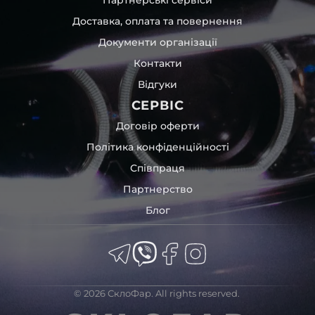
час перевезення та цілком прибирає вірогідність
Доставка, оплата та повернення
пошкодження товару внаслідок механічних впливів під
час транспортування поштою.
Документи організації
Детальніше про доставку…
Контакти
Комплектація товару виробника та зовнішній вигляд
Відгуки
товару можуть відрізнятися від фотографій,
представлених на сайті.
СЕРВІС
Якщо ви шукаєте такі послуги, як заміна скла фари,
Договір оферти
розпакування та перепакування фар, відновлення та
Політика конфіденційності
ремонт фар, заміна лінз Xenon LED BI-LED, ремонт скла,
Співпраця
корпусу та кріплення фари, налаштування світла,
коригування, діагностика та полірування фари, наші
Партнерство
партнерські сервіси готові надати допомогу по всій
Блог
Україні.
Ми опанували мистецтво автосвітла, і це підтвердять
тисячі задоволених клієнтів. Розмаїття вибору, постійна
наявність на складі, свіжі поступлення, доступна ціна,
швидке доставлення та висока якість товарів!
© 2026 СклоФар. All rights reserved.
Із часом передня фара BMW може мати такі проблеми: