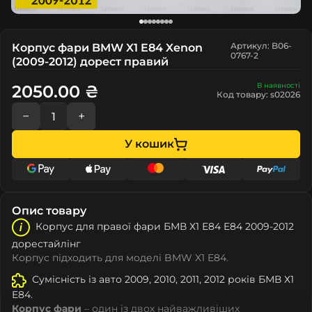
Артикул: B06-
Корпус фари BMW X1 E84 Xenon
0767-2
(2009-2012) дорест правий
В наявності
2050.00 ₴
Код товару: s02026
−
+
У кошик
Опис товару
Корпус для правої фари БМВ Х1 Е84 E84 2009-2012
дорестайлінг
Корпус підходить для моделі BMW X1 E84.
Сумісність із авто 2009, 2010, 2011, 2012 років БМВ Х1
Е84.
Корпус фари
– один із двох найважливіших