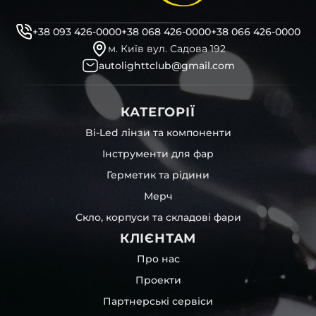
професійні інструменти для розбору фари
бутиловий герметик для збору фари
+38 093 426-0000
+38 068 426-0000
+38 066 426-0000
рідини для розбирання фари
м. Київ вул. Садова 192
і також для автомобілів
MAN
,
Aito
,
Lamborghini
,
Zeekr
autolighttclub@gmail.com
та інших, які будуть на 100 % сумісними із оригінальною
фарою вашої моделі авто.
КАТЕГОРІЇ
Фотографії скла і корпусів, розміщені на сайті –
автентичні та унікальні. Зроблені за допомогою
Bi-Led лінзи та компоненти
професійного обладнання у нашому офісі та оптовому
Інструменти для фар
складі в Києві. З метою захисту від недозволеного
копіювання – на всіх фотографіях розміщений водяний
Герметик та рідини
знак із нашим логотипом – для швидкої ідентифікації.
Мерч
Без письмового дозволу заборонено використовувати
будь-які фотографії з нашого веб-сайту.
Скло, корпуси та складові фари
Можна придбати окремо як одне скло чи корпус,
КЛІЄНТАМ
так і пару чи комплект. Кожну одиницю товару наші
співробітники на складі ретельно перевіряють та
Про нас
дбайливо запаковують спочатку у декілька шарів
Проекти
захисної стрейч-плівки, потім у додаткову плівку з
повітрям – і все це повноцінно захищає скло фари під
Партнерські сервіси
час перевезення та цілком прибирає вірогідність