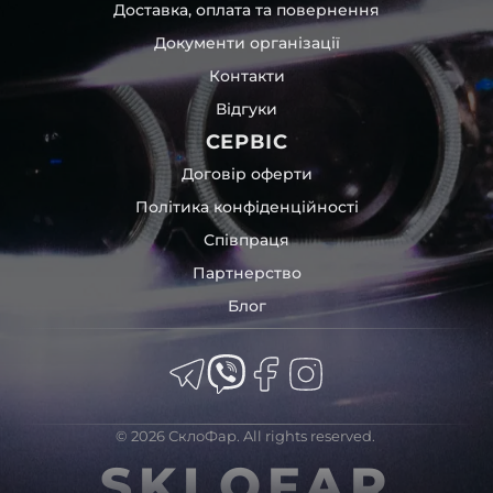
Доставка, оплата та повернення
пошкодження товару внаслідок механічних впливів під
час транспортування поштою.
Документи організації
Детальніше про доставку…
Контакти
Комплектація товару виробника та зовнішній вигляд
Відгуки
товару можуть відрізнятися від фотографій,
представлених на сайті.
СЕРВІС
Якщо ви шукаєте такі послуги, як заміна скла фари,
Договір оферти
розпакування та перепакування фар, відновлення та
Політика конфіденційності
ремонт фар, заміна лінз Xenon LED BI-LED, ремонт скла,
Співпраця
корпусу та кріплення фари, налаштування світла,
коригування, діагностика та полірування фари, наші
Партнерство
партнерські сервіси готові надати допомогу по всій
Блог
Україні.
Ми опанували мистецтво автосвітла, і це підтвердять
тисячі задоволених клієнтів. Розмаїття вибору, постійна
наявність на складі, свіжі поступлення, доступна ціна,
швидке доставлення та висока якість товарів!
© 2026 СклоФар. All rights reserved.
Із часом передня фара Audi може мати такі проблеми:
SKLOFAR
царапини;