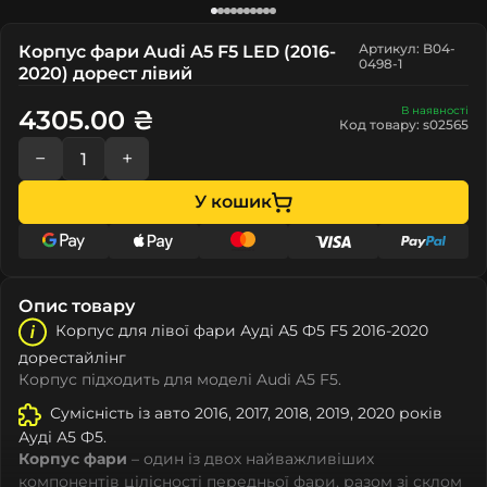
Артикул: B04-
Корпус фари Audi A5 F5 LED (2016-
0498-1
2020) дорест лівий
В наявності
4305.00 ₴
Код товару: s02565
−
+
У кошик
Опис товару
Корпус для лівої фари Ауді А5 Ф5 F5 2016-2020
дорестайлінг
Корпус підходить для моделі Audi A5 F5.
Сумісність із авто 2016, 2017, 2018, 2019, 2020 років
Ауді А5 Ф5.
Корпус фари
– один із двох найважливіших
компонентів цілісності передньої фари, разом зі склом