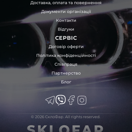
Доставка, оплата та повернення
пошкодження товару внаслідок механічних впливів під
час транспортування поштою.
Документи організації
Детальніше про доставку…
Контакти
Комплектація товару виробника та зовнішній вигляд
Відгуки
товару можуть відрізнятися від фотографій,
представлених на сайті.
СЕРВІС
Якщо ви шукаєте такі послуги, як заміна скла фари,
Договір оферти
розпакування та перепакування фар, відновлення та
Політика конфіденційності
ремонт фар, заміна лінз Xenon LED BI-LED, ремонт скла,
Співпраця
корпусу та кріплення фари, налаштування світла,
коригування, діагностика та полірування фари, наші
Партнерство
партнерські сервіси готові надати допомогу по всій
Блог
Україні.
Ми опанували мистецтво автосвітла, і це підтвердять
тисячі задоволених клієнтів. Розмаїття вибору, постійна
наявність на складі, свіжі поступлення, доступна ціна,
швидке доставлення та висока якість товарів!
© 2026 СклоФар. All rights reserved.
Із часом передня фара Audi може мати такі проблеми:
SKLOFAR
царапини;