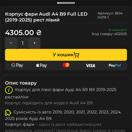
Артикул: B04-
Корпус фари Audi A4 B9 Full LED
0479-1
(2019-2025) рест лівий
В наявності
4305.00 ₴
Код товару: s02505
−
+
У кошик
Опис товару
Корпус для лівої фари Ауді А4 Б9 B9 2019-2025
рестайлінг
Корпус підходить для моделі Audi A4 B9.
Сумісність із авто 2019, 2020, 2021, 2022, 2023, 2024,
2025 років Ауді А4 Б9.
Корпус фари
– один із двох найважливіших
компонентів цілісності передньої фари, разом зі склом