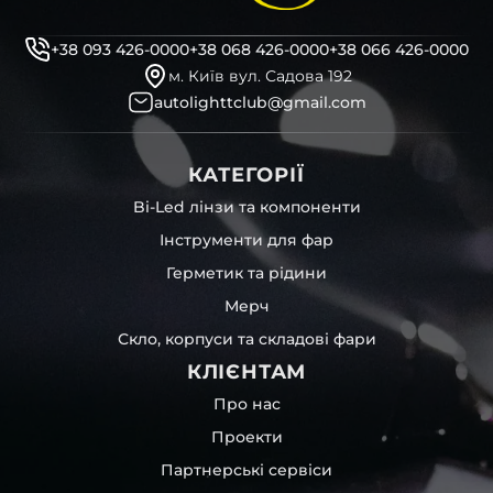
професійні інструменти для розбору фари
бутиловий герметик для збору фари
+38 093 426-0000
+38 068 426-0000
+38 066 426-0000
рідини для розбирання фари
м. Київ вул. Садова 192
і також для автомобілів
JEFF
,
Citroen
,
Tesla
,
Soueast
та
autolighttclub@gmail.com
інших, які будуть на 100 % сумісними із оригінальною
фарою вашої моделі авто.
КАТЕГОРІЇ
Фотографії скла і корпусів, розміщені на сайті –
автентичні та унікальні. Зроблені за допомогою
Bi-Led лінзи та компоненти
професійного обладнання у нашому офісі та оптовому
Інструменти для фар
складі в Києві. З метою захисту від недозволеного
копіювання – на всіх фотографіях розміщений водяний
Герметик та рідини
знак із нашим логотипом – для швидкої ідентифікації.
Мерч
Без письмового дозволу заборонено використовувати
будь-які фотографії з нашого веб-сайту.
Скло, корпуси та складові фари
Можна придбати окремо як одне скло чи корпус,
КЛІЄНТАМ
так і пару чи комплект. Кожну одиницю товару наші
співробітники на складі ретельно перевіряють та
Про нас
дбайливо запаковують спочатку у декілька шарів
Проекти
захисної стрейч-плівки, потім у додаткову плівку з
повітрям – і все це повноцінно захищає скло фари під
Партнерські сервіси
час перевезення та цілком прибирає вірогідність