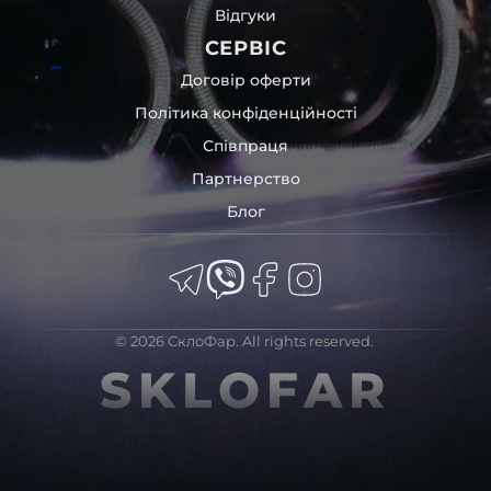
Відгуки
СЕРВІС
Договір оферти
Політика конфіденційності
Співпраця
Партнерство
Блог
© 2026 СклоФар. All rights reserved.
SKLOFAR