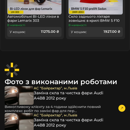
Автомобільні BI-LED лінзи в
Скло заднього ліхтаря
фари Lemarix 303
зовнішнє в крилі BMW 5 F10
Sedan (2009-2013) дорест
В наявності
В наявності
праве
11275.00 ₴
1927.00 ₴
У кошик:
У кошик:
Фото з виконаними роботами
АС “Байрактар”, м.Львів
Заміна скла та чистка фари Audi
А4В8 2012 року
Вимогливому клієнту за 4 години здійснити повний
комплекс робіт по заміні фар для пер...
АС “Байрактар”, м.Львів
Заміна скла та чистка фари Audi
А4В8 2012 року