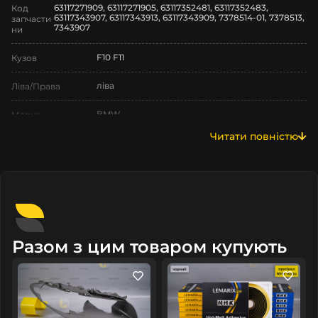
63117271909, 63117271905, 63117352481, 63117352483,
Код
63117343907, 63117343913, 63117343909, 7378514-01, 7378513,
запчасти
7343907
ни
F10 F11
Кузов
ліва
Ліва/Права
BMW
Марка
Читати повністю
5
Модель
5 F10 F11
Назва СтеклоФари
Декор
Позначка
VI покоління
Покоління
Разом з цим товаром купують
2013-2017
Рік випуску
рестайлінг
Рестайлінг/
Дорестайлінг