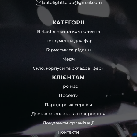
autolighttclub@gmail.com
КАТЕГОРІЇ
Bi-Led лінзи та компоненти
Інструменти для фар
Герметик та рідини
Мерч
Скло, корпуси та складові фари
КЛІЄНТАМ
Про нас
Проекти
Партнерські сервіси
Доставка, оплата та повернення
Документи організації
Контакти