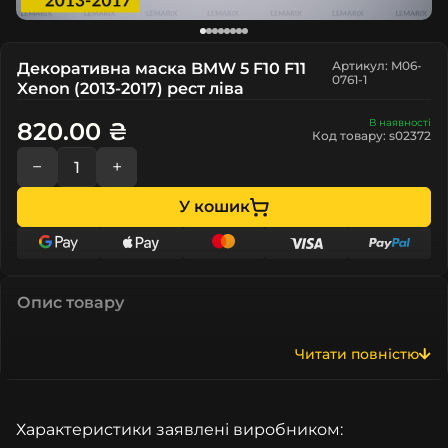
Артикул: M06-
Декоративна маска BMW 5 F10 F11
0761-1
Xenon (2013-2017) рест ліва
В наявності
820.00 ₴
Код товару: s02372
−
+
У кошик
Опис товару
Читати повністю
Характеристики заявлені виробником: