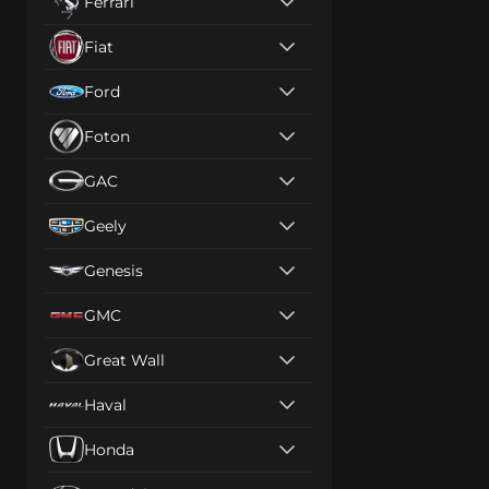
Ferrari
Fiat
Ford
Foton
GAC
Geely
Genesis
GMC
Great Wall
Haval
Honda