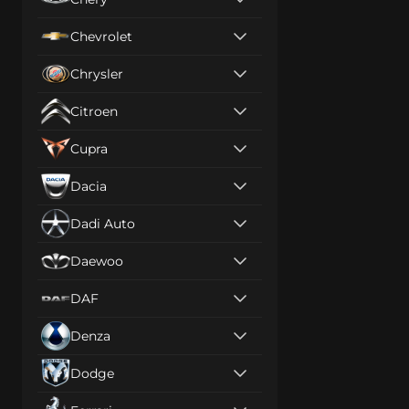
Chevrolet
Chrysler
Citroen
Cupra
Dacia
Dadi Auto
Daewoo
DAF
Denza
Dodge