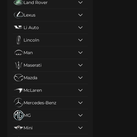
Land Rover
Lexus
Li Auto
Lincoln
Man
Maserati
Mazda
McLaren
Mercedes-Benz
MG
Mini