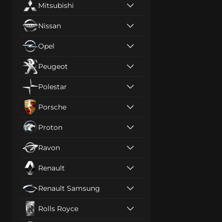
Mitsubishi
Nissan
Opel
Peugeot
Polestar
Porsche
Proton
Ravon
Renault
Renault Samsung
Rolls Royce