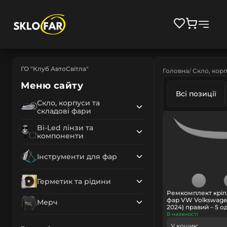
ГО "Клуб АвтоСвітла"
Головна
Скло, корп
Меню сайту
Всі позиції
Скло, корпуси та
складові фари
Bi-Led лінзи та
компоненти
Інструменти для фар
Герметик та рідини
Ремкомплект кріп
фар VW Volkswagen
Мерч
2024) правий – 5 од
В наявності
У кошик: