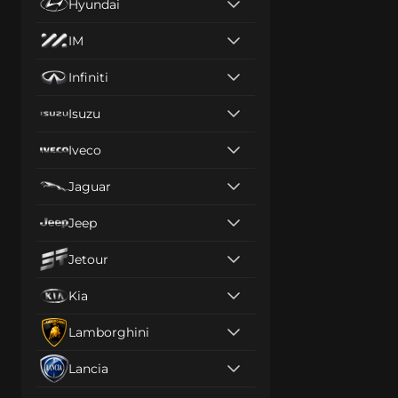
Hyundai
IM
Infiniti
Isuzu
Iveco
Jaguar
Jeep
Jetour
Kia
Lamborghini
Lancia