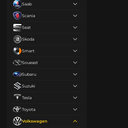
Saab
Scania
Seat
Skoda
Smart
Soueast
Subaru
Suzuki
Tesla
Toyota
Volkswagen