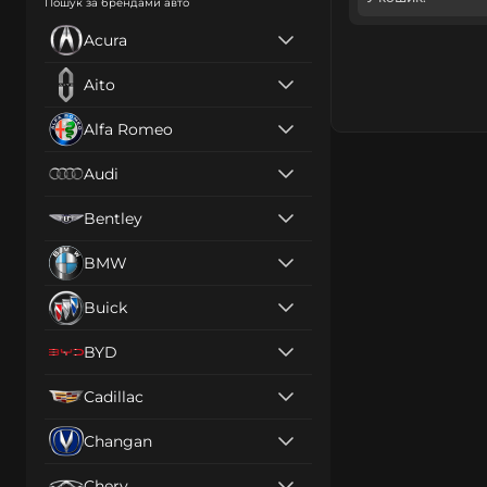
Пошук за брендами авто
Acura
Aito
Alfa Romeo
Audi
Bentley
BMW
Buick
BYD
Cadillac
Changan
Chery