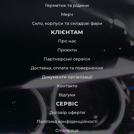
Герметик та рідини
Мерч
Скло, корпуси та складові фари
КЛІЄНТАМ
Про нас
Проекти
Партнерські сервіси
Доставка, оплата та повернення
Документи організації
Контакти
Відгуки
СЕРВІС
Договір оферти
Політика конфіденційності
Співпраця