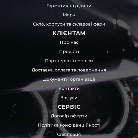
Герметик та рідини
Мерч
Скло, корпуси та складові фари
КЛІЄНТАМ
Про нас
Проекти
Партнерські сервіси
Доставка, оплата та повернення
Документи організації
Контакти
Відгуки
СЕРВІС
Договір оферти
Політика конфіденційності
Співпраця