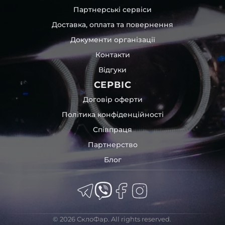
Партнерські сервіси
Доставка, оплата та повернення
Документи організації
Контакти
Відгуки
СЕРВІС
Договір оферти
Політика конфіденційності
Співпраця
Партнерство
Блог
© 2026 СклоФар. All rights reserved.