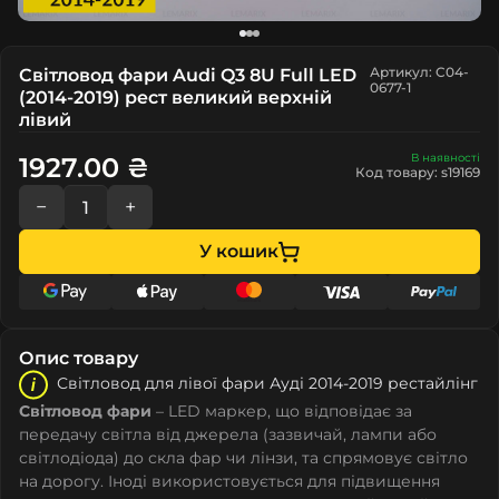
Артикул: C04-
Світловод фари Audi Q3 8U Full LED
0677-1
(2014-2019) рест великий верхній
лівий
В наявності
1927.00 ₴
Код товару: s19169
−
+
У кошик
Опис товару
Світловод для лівої фари Ауді 2014-2019 рестайлінг
Світловод фари
– LED маркер, що відповідає за
передачу світла від джерела (зазвичай, лампи або
світлодіода) до скла фар чи лінзи, та спрямовує світло
на дорогу. Іноді використовується для підвищення