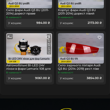
встановленні лінз, світловодів пропонуємо наших
партнерів
.
Скло фари Audi Q3 8U (2011-
Корпус фари Audi Q3 8U
2014) дорест праве
(2011-2014) дорест лівий
В наявності
В наявності
984.00 ₴
2173.00 ₴
У кошик:
У кошик:
Автомобільні BI-LED 24V
Скло заднього ліхтаря Audi
лінзи в фари Lemarix 108 для
Q3 8U (2014-2019) рест ліве
вантажних авто
В наявності
В наявності
9061.00 ₴
3854.00 ₴
У кошик:
У кошик: