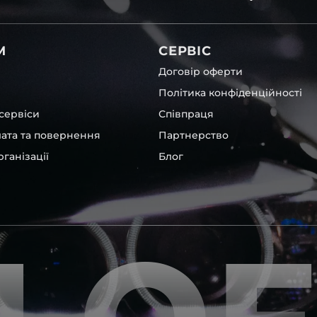
ної оптики вашого авто,
видко та надійно, а головне
М
СЕРВІС
Договір оферти
Політика конфіденційності
сервіси
Співпраця
лата та повернення
Партнерство
ганізації
Блог