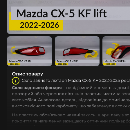
Опис товару
Скло заднего ліхтаря Mazda CX-5 KF 2022-2025 рес
Скло заднього фонаря
– невід’ємний елемент задньої
прозорий або червоних відтінків пластик, частина зо
автомобіля. Аналогова деталь, відповідна до оригіналу
високоякісного полікарбонату, що забезпечує високу 
На пластику обов’язково наявні захисні шари лаку з з
покриття та напилення захищають оптичний полікарбо
променів (включно з сонячним випромінюванням, щоб