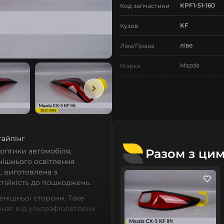
KPF1-51-160
Код запчастини
KF
Кузов
ліве
Ліва/Права
Mazda
Марка
CX-5
Модель
CX-5 KF
Назва СтеклоФари
Ліхтарі
Позначка
тайлінг
II покоління
Покоління
Разом з ци
 оптики автомобіля,
внішнього освітлення
2022-2025
Рік випуску
, виготовлена з
стійкість до пошкоджень.
рестайлінг
Рестайлінг/
Дорестайлінг
овнішньої сторони. Таке
нат від ультрафіолетових
Нове
Стан
 уникнути вигорання скла