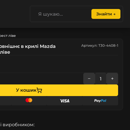
Знайти →
рест ліве
Артикул: T30-4408-1
зовнішнє в крилі Mazda
 ліве
−
+
У кошик
і виробником: