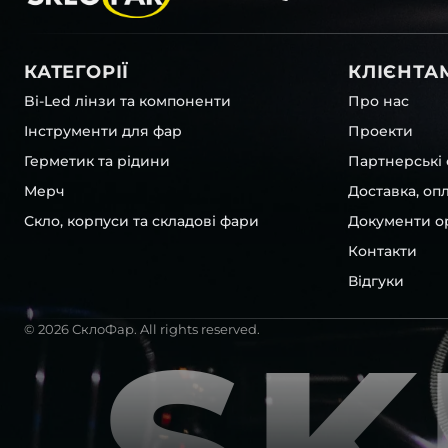
Якщо вам потрібні послуги з ремонту або заміни голов
звертайтесь до наших довірених
сервіс-партнерів
, ш
у будь-якому куточку країни.
КАТЕГОРІЇ
КЛІЄНТА
Bi-Led лінзи та компоненти
Про нас
Інструменти для фар
Проекти
Герметик та рідини
Партнерські 
Мерч
Доставка, оп
Скло, корпуси та складові фари
Документи ор
Контакти
Відгуки
© 2026 СклоФар. All rights reserved.