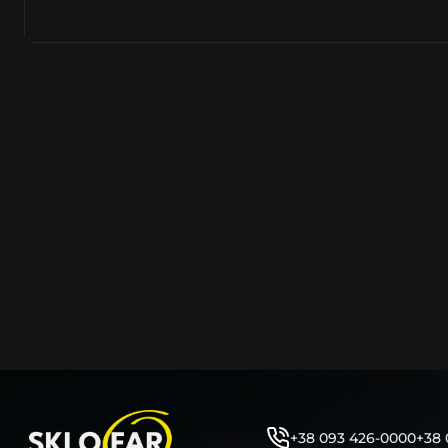
ліхтарів), а також запобігають запотіванню (антифог).
Виробництво даної запчастини здійснюється на заводах
материковому Китаї, де використовуються передові тех
матеріали для забезпечення надійності та тривалості е
ліхтаря відповідає стандартам безпеки та якості.
Стекло заднего фонаря досить складно встановлюється
цього необхідні професійні навички та уміння, тому за 
роботах, рекомендуємо звернутись до наших партнерів
На деякому склі ліхтаря присутнє додаткове маркуванн
фабричного.
Відвідайте інтернет-магазин СклоФар, якість візу
нашої продукції, створеною нашими фахівцями, дозво
розглянути кожну деталь асортименту. Пам’ятайте про
Обирайте наш інтернет-магазин та купуйте скло зад
турбуючись про доставку. Наша команда гарантує шви
упакування вашого замовлення для безпечного перев
Детальніше про доставку…
Комплектація товару виробника та зовнішній вигля
відрізнятися від фотографій, представлених на сайті
+38 093 426-0000
+38 