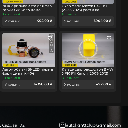
NHK оригінал авто для фар
Скло фари Mazda CX-5 KF
герметик Koito Коіто
(2022-2025) рест ліве
бутиловий шнур термо
В наявності
В наявності
омобіль
чорний
492.00 ₴
5904.00 ₴
У кошик:
У кошик:
Автомобільні BI-LED лінзи в
Кільце світловод фари BMW
фари Lemarix 404
5 F10 F11 Xenon (2009-2013)
дорест мале внутрішнє
В наявності
В наявності
angel eyes ліве/праве
14350.00 ₴
492.00 ₴
У кошик:
У кошик:
. Садова 192
autolighttclub@gmail.com