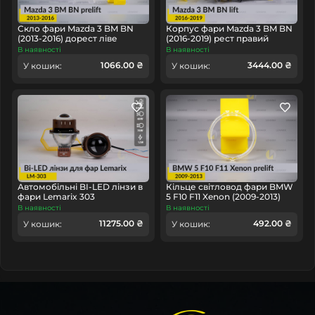
Скло фари Mazda 3 BM BN
Корпус фари Mazda 3 BM BN
(2013-2016) дорест ліве
(2016-2019) рест правий
В наявності
В наявності
1066.00 ₴
3444.00 ₴
У кошик:
У кошик:
Автомобільні BI-LED лінзи в
Кільце світловод фари BMW
фари Lemarix 303
5 F10 F11 Xenon (2009-2013)
дорест мале внутрішнє angel
В наявності
В наявності
eyes ліве/праве
11275.00 ₴
492.00 ₴
У кошик:
У кошик: