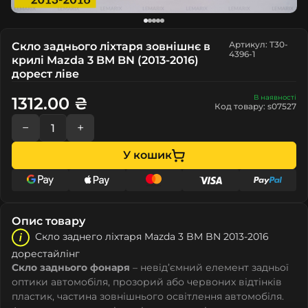
Артикул: T30-
Скло заднього ліхтаря зовнішнє в
4396-1
крилі Mazda 3 BM BN (2013-2016)
дорест ліве
В наявності
1312.00 ₴
Код товару: s07527
−
+
У кошик
Опис товару
Скло заднего ліхтаря Mazda 3 BM BN 2013-2016
дорестайлінг
Скло заднього фонаря
– невід’ємний елемент задньої
оптики автомобіля, прозорий або червоних відтінків
пластик, частина зовнішнього освітлення автомобіля.