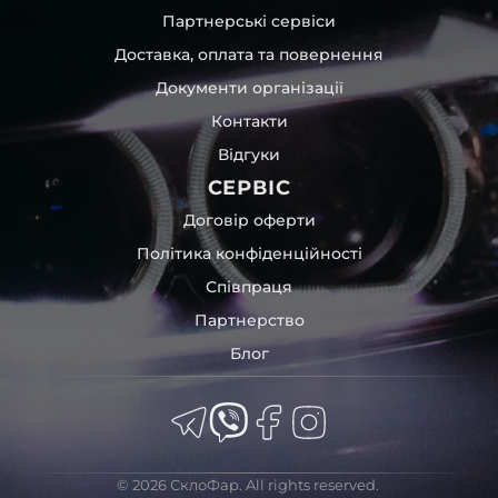
Партнерські сервіси
Доставка, оплата та повернення
Документи організації
Контакти
Відгуки
СЕРВІС
Договір оферти
Політика конфіденційності
Співпраця
Партнерство
Блог
© 2026 СклоФар. All rights reserved.