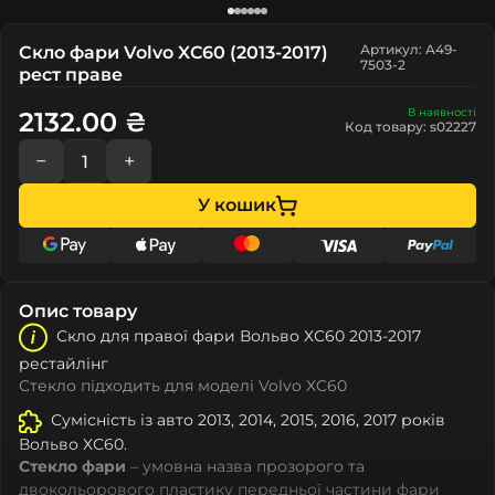
Артикул: A49-
Скло фари Volvo XC60 (2013-2017)
7503-2
рест праве
В наявності
2132.00 ₴
Код товару: s02227
−
+
У кошик
Опис товару
Скло для правої фари Вольво ХС60 2013-2017
рестайлінг
Стекло підходить для моделі Volvo XC60
Сумісність із авто 2013, 2014, 2015, 2016, 2017 років
Вольво ХС60.
Стекло фари
– умовна назва прозорого та
двокольорового пластику передньої частини фари