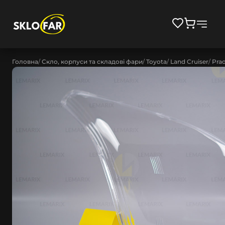
Головна
Скло, корпуси та складові фари
Toyota
Land Cruiser
Prad