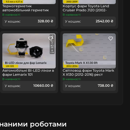
омобіль
Термогерметик
Корпус фари Toyota Land
автомобільний герметик
Cruiser Prado J120 (2002-
для фар Orgavyl Оргавіл
2009) лівий
В наявності
В наявності
бутиловий чорний
328.00 ₴
2542.00 ₴
У кошик:
У кошик:
Автомобільні BI-LED лінзи в
Світловод фари Toyota Mark
фари Lemarix 101
X X130 (2012-2016) рест
довгий правий
В наявності
В наявності
10660.00 ₴
738.00 ₴
У кошик:
У кошик:
онаними роботами