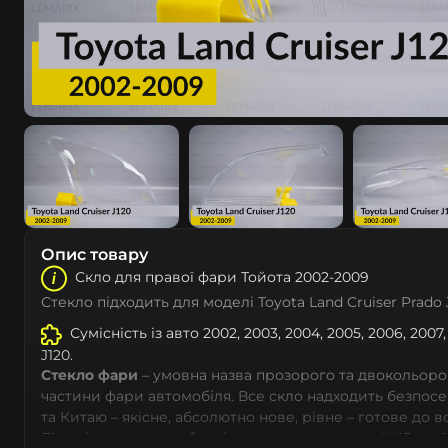
Опис товару
Скло для правої фари Тойота 2002-2009
Стекло підходить для моделі Toyota Land Cruiser Prado 
Сумісність із авто 2002, 2003, 2004, 2005, 2006, 2007
J120.
Стекло фари
– умовна назва прозорого та двокольоро
частини фари автомобіля. Все скло надходить безпос
та Китаю – якісне, абсолютно нове, рівне – готове до 
Більшість автовиробників уже перенесли до КНР свої