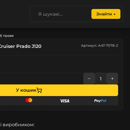
Знайти →
9) праве
Артикул: A47-7078-2
ruiser Prado J120
−
+
У кошик
і виробником: