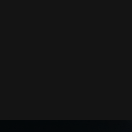
заощадити та придбати тільки те, що потребує заміни
як замовити нове скло оптики передніх фар головного с
можливість придбати:
ремкомплекти для автооптики
гумові ущільнювачі
кришки корпусів фар
коректори
світловоди
світлорозсіювачі
відбивачі
ремонтні вушка кріплення
декоративні накладки
і також для автомобілів
BMW
,
Lemarix
,
Ford
та інших, я
із оригінальною фарою вашої моделі авто.
Фотографії скла і корпусів, розміщені на сайті – авт
Зроблені за допомогою професійного обладнання у на
складі в Києві. З метою захисту від недозволеного копі
фотографіях розміщений водяний знак із нашим логот
ідентифікації. Без письмового дозволу заборонено ви
фотографії з нашого веб-сайту.
Можна придбати окремо як одне скло чи корпус, так