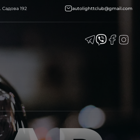
. Садова 192
autolighttclub@gmail.com