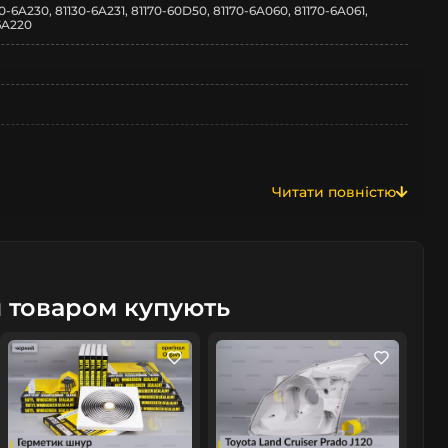
0-6A230, 81130-6A231, 81170-60D50, 81170-6A060, 81170-6A061,
06A220
Prado
Читати повністю
rado J120
м товаром купують