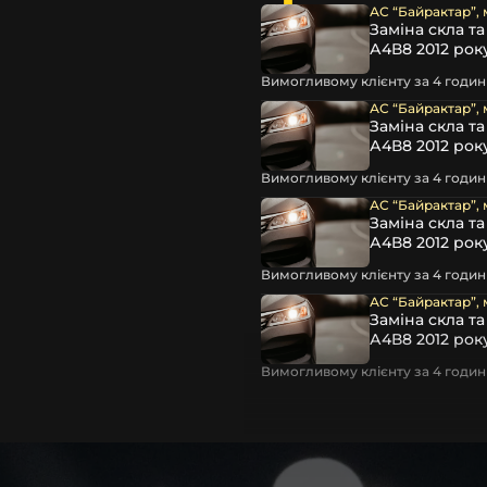
 чи ремонту. Помимо того,
АС “Байрактар”, 
вітла для Toyota , у нас є
Заміна скла т
А4В8 2012 рок
Вимогливому клієнту за 4 години
АС “Байрактар”, 
Заміна скла т
А4В8 2012 рок
Вимогливому клієнту за 4 години
АС “Байрактар”, 
Заміна скла т
А4В8 2012 рок
Вимогливому клієнту за 4 години
кі будуть на 100 % сумісним
АС “Байрактар”, 
Заміна скла т
А4В8 2012 рок
ентичні та унікальні.
шому офісі та оптовому
Вимогливому клієнту за 4 години
ювання – на всіх
ипом – для швидкої
користовувати будь-які
 і пару чи комплект.