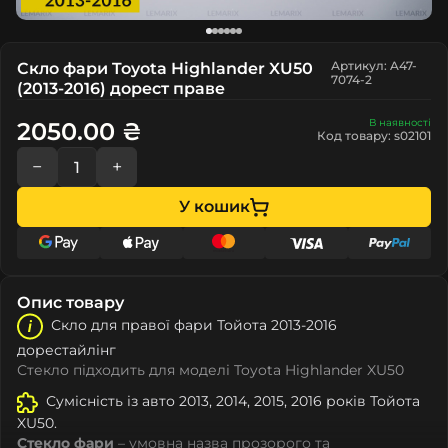
Артикул: A47-
Скло фари Toyota Highlander XU50
7074-2
(2013-2016) дорест праве
В наявності
2050.00 ₴
Код товару: s02101
−
+
У кошик
Опис товару
Скло для правої фари Тойота 2013-2016
дорестайлінг
Стекло підходить для моделі Toyota Highlander XU50
Сумісність із авто 2013, 2014, 2015, 2016 років Тойота
XU50.
Стекло фари
– умовна назва прозорого та