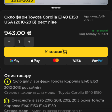
Артикул: A47-
Скло фари Toyota Corolla E140 E150
7071-1
USA (2010-2013) рест ліве
В наявності
943.00 ₴
Код товару: s01969
−
+
У кошик
Опис товару
Скло для лівої фари Тойота Королла Е140 Е150
2010-2013 рестайлінг
Стекло підходить для моделі Toyota Corolla E140 E150
Сумісність із авто 2010, 2011, 2012, 2013 років Тойота
Королла Е140 Е150 E140 E150.
Стекло фари
– умовна назва прозорого та