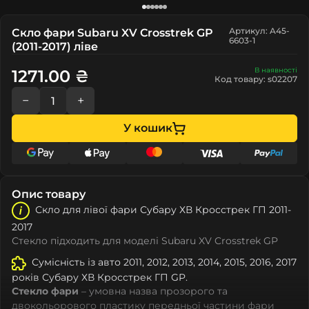
Артикул: A45-
Скло фари Subaru XV Crosstrek GP
6603-1
(2011-2017) ліве
В наявності
1271.00 ₴
Код товару: s02207
−
+
У кошик
Опис товару
Скло для лівої фари Субару ХВ Кросстрек ГП 2011-
2017
Стекло підходить для моделі Subaru XV Crosstrek GP
Сумісність із авто 2011, 2012, 2013, 2014, 2015, 2016, 2017
років Субару ХВ Кросстрек ГП GP.
Стекло фари
– умовна назва прозорого та
двокольорового пластику передньої частини фари