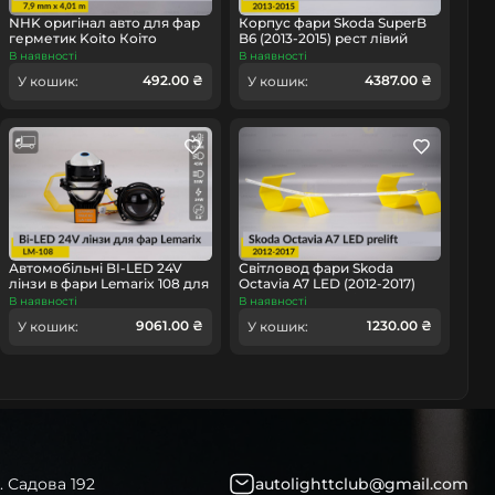
NHK оригінал авто для фар
Корпус фари Skoda SuperB
герметик Koito Коіто
B6 (2013-2015) рест лівий
бутиловий шнур термо
В наявності
В наявності
чорний
492.00 ₴
4387.00 ₴
омобіль
У кошик:
У кошик:
Автомобільні BI-LED 24V
Світловод фари Skoda
лінзи в фари Lemarix 108 для
Octavia A7 LED (2012-2017)
вантажних авто
дорест довгий лівий
В наявності
В наявності
9061.00 ₴
1230.00 ₴
У кошик:
У кошик:
. Садова 192
autolighttclub@gmail.com