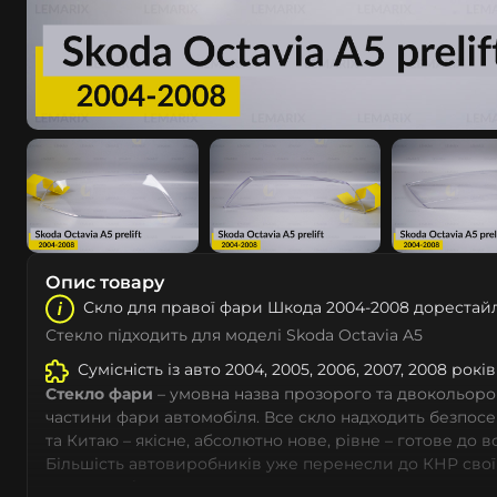
Опис товару
Скло для правої фари Шкода 2004-2008 дорестайл
Стекло підходить для моделі Skoda Octavia A5
Сумісність із авто 2004, 2005, 2006, 2007, 2008 рокі
Стекло фари
– умовна назва прозорого та двокольоро
частини фари автомобіля. Все скло надходить безпос
та Китаю – якісне, абсолютно нове, рівне – готове до 
Більшість автовиробників уже перенесли до КНР свої
тому не слід дивуватися, що до 90% запчастин до суча