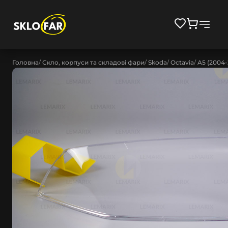
Головна
Скло, корпуси та складові фари
Skoda
Octavia
A5 (2004