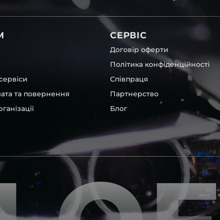
вітла для Skoda , у нас є
М
СЕРВІС
Договір оферти
Політика конфіденційності
сервіси
Співпраця
лата та повернення
Партнерство
ганізації
Блог
borghini
та інших, які
 моделі авто.
ентичні та унікальні.
шому офісі та оптовому
ювання – на всіх
ипом – для швидкої
користовувати будь-які
 і пару чи комплект.
ретельно перевіряють та