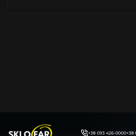
азійське походження.
Виготовляється з полікарбонату, рідше – зі справжньог
заводських прес-формах із використанням оригінально
являється якісним аналогом або реплікою оригінальног
характеристики матеріалу в експлуатації являються в
пластику обов’язково присутні захисні шари лаку – на
стороні. Такі захисне покриття і напилення – захищає 
ультрафіолетових променів (у тому числі від променів
не жовтіли), а також проти запотівання (антифог).
Досить часто на склі фари присутнє додаткове маркув
фабричного – Hella, Bosch, Valeo, AL, Automotive Lighten
Varroc тощо. Хоча по факту наявність чи відсутність та
про що не свідчить.
Не варто побоюватися, що новий елемент виділятиметь
моделі Шкода винятково якісне, а тому не відрізняєтьс
зовнішнім виглядом, ані експлуатаційними характери
Цілком зрозуміло, що далеко не завжди потрібна повна 
як це часто пропонують автосервіси та автодилери. 
заощадити та придбати тільки те, що потребує заміни
+38 093 426-0000
+38 