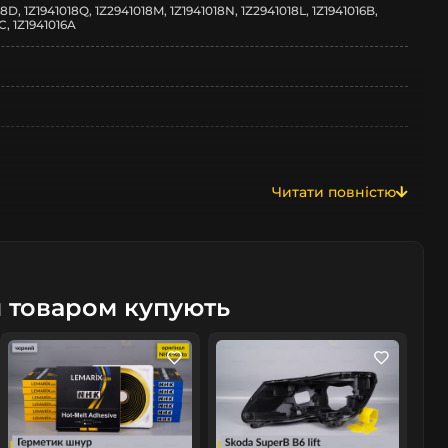
18D, 1Z1941018Q, 1Z2941018M, 1Z1941018N, 1Z2941018L, 1Z1941016B,
8C, 1Z1941016A
Читати повністю
м товаром купують