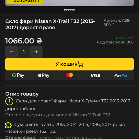
Артикул: A35-
Скло фари Nissan X-Trail T32 (2013-
5110-2
2017) дорест праве
В наявності
1066.00 ₴
Код товару: s01858
−
+
У кошик
Опис товару
Скло для правої фари Ніcан Х-Трейл Т32 2013-2017
дорестайлінг
Стекло підходить для моделі Nissan X-Trail T32
Сумісність із авто 2013, 2014, 2015, 2016, 2017 років
Ніcан Х-Трейл Т32 T32.
Стекло фари
– умовна назва прозорого та