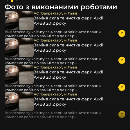
захисної стрейч-плівки, потім у додаткову плівку з
Фото з виконаними роботами
повітрям – і все це повноцінно захищає скло фари під
час перевезення та цілком прибирає вірогідність
АС “Байрактар”, м.Львів
Заміна скла та чистка фари Audi
пошкодження товару внаслідок механічних впливів під
А4В8 2012 року
час транспортування поштою.
Детальніше про доставку…
Вимогливому клієнту за 4 години здійснити повний
комплекс робіт по заміні фар для пер...
Комплектація товару виробника та зовнішній вигляд
АС “Байрактар”, м.Львів
Заміна скла та чистка фари Audi
товару можуть відрізнятися від фотографій,
А4В8 2012 року
представлених на сайті.
Вимогливому клієнту за 4 години здійснити повний
Якщо ви шукаєте такі послуги, як заміна скла фари,
комплекс робіт по заміні фар для пер...
розпакування та перепакування фар, відновлення та
АС “Байрактар”, м.Львів
Заміна скла та чистка фари Audi
ремонт фар, заміна лінз Xenon LED BI-LED, ремонт скла,
А4В8 2012 року
корпусу та кріплення фари, налаштування світла,
коригування, діагностика та полірування фари, наші
Вимогливому клієнту за 4 години здійснити повний
комплекс робіт по заміні фар для пер...
партнерські сервіси готові надати допомогу по всій
АС “Байрактар”, м.Львів
Україні.
Заміна скла та чистка фари Audi
А4В8 2012 року
Ми опанували мистецтво автосвітла, і це підтвердять
тисячі задоволених клієнтів. Розмаїття вибору, постійна
Вимогливому клієнту за 4 години здійснити повний
комплекс робіт по заміні фар для пер...
наявність на складі, свіжі поступлення, доступна ціна,
швидке доставлення та висока якість товарів!