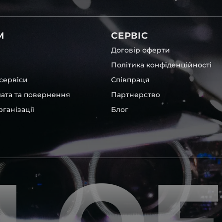
вітла для Nissan , у нас є
М
СЕРВІС
Договір оферти
Політика конфіденційності
сервіси
Співпраця
лата та повернення
Партнерство
ганізації
Блог
, які будуть на 100 %
ентичні та унікальні.
шому офісі та оптовому
ювання – на всіх
ипом – для швидкої
користовувати будь-які
 і пару чи комплект.
ретельно перевіряють та