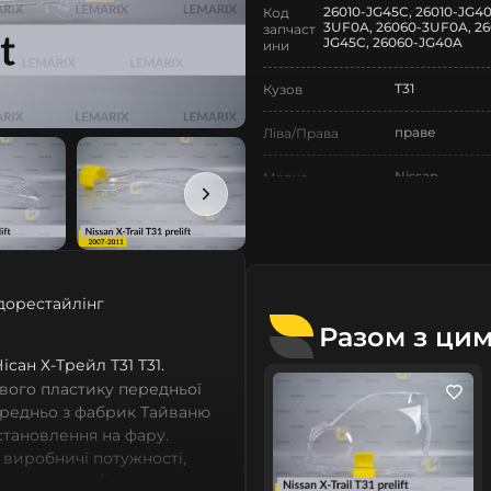
26010-JG45C, 26010-JG40
Код
3UF0A, 26060-3UF0A, 26
запчаст
JG45C, 26060-JG40A
ини
T31
Кузов
праве
Ліва/Права
Nissan
Марка
X-Trail
Модель
X-Trail T31
Назва СтеклоФари
 дорестайлінг
Скло
Позначка
Разом з ци
III покоління
Покоління
Ніcан Х-Трейл Т31 T31.
вого пластику передньої
2007-2011
Рік випуску
ередньо з фабрик Тайваню
встановлення на фару.
дорестайлінг
Рестайлінг/
 виробничі потужності,
Дорестайлінг
сних автомобілів мають