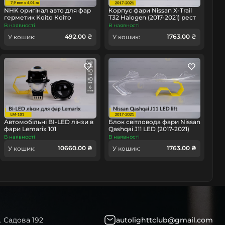
NHK оригінал авто для фар
Корпус фари Nissan X-Trail
герметик Koito Коіто
T32 Halogen (2017-2021) рест
бутиловий шнур термо
лівий
В наявності
В наявності
чорний
492.00 ₴
1763.00 ₴
У кошик:
У кошик:
омобіль
Автомобільні BI-LED лінзи в
Блок світловода фари Nissan
фари Lemarix 101
Qashqai J11 LED (2017-2021)
рест довгий лівий
В наявності
В наявності
10660.00 ₴
1763.00 ₴
У кошик:
У кошик:
. Садова 192
autolighttclub@gmail.com