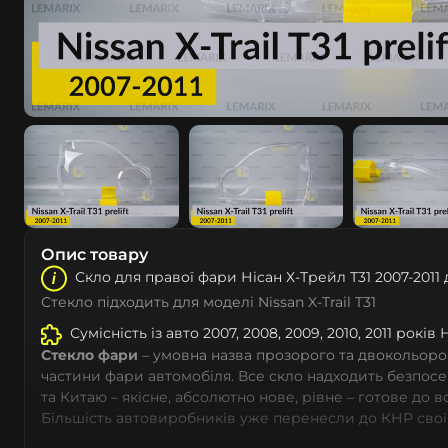
Опис товару
Скло для правої фари Ніcан Х-Трейл Т31 2007-2011
Стекло підходить для моделі Nissan X-Trail T31
Сумісність із авто 2007, 2008, 2009, 2010, 2011 років 
Стекло фари
– умовна назва прозорого та двокольоро
частини фари автомобіля. Все скло надходить безпос
та Китаю – якісне, абсолютно нове, рівне – готове до 
Більшість автовиробників уже перенесли до КНР свої
тому не слід дивуватися, що до 90% запчастин до суча