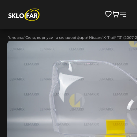
Головна
Скло, корпуси та складові фари
Nissan
X-Trail
T31 (2007-2