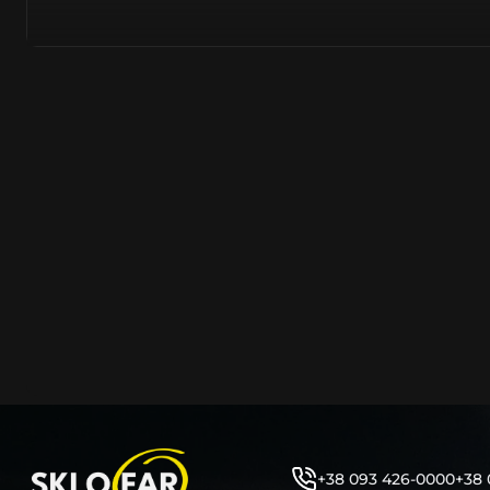
азійське походження.
Виготовляється з полікарбонату, рідше – зі справжньог
заводських прес-формах із використанням оригінально
являється якісним аналогом або реплікою оригінальног
характеристики матеріалу в експлуатації являються в
пластику обов’язково присутні захисні шари лаку – на
стороні. Такі захисне покриття і напилення – захищає 
ультрафіолетових променів (у тому числі від променів
не жовтіли), а також проти запотівання (антифог).
Досить часто на склі фари присутнє додаткове маркув
фабричного – Hella, Bosch, Valeo, AL, Automotive Lighten
Varroc тощо. Хоча по факту наявність чи відсутність та
про що не свідчить.
Не варто побоюватися, що новий елемент виділятиметь
моделі Ніcан винятково якісне, а тому не відрізняється
зовнішнім виглядом, ані експлуатаційними характери
Цілком зрозуміло, що далеко не завжди потрібна повна 
як це часто пропонують автосервіси та автодилери. 
заощадити та придбати тільки те, що потребує заміни
+38 093 426-0000
+38 