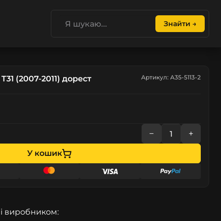
Знайти →
Артикул: A35-5113-2
 T31 (2007-2011) дорест
−
+
У кошик
і виробником: