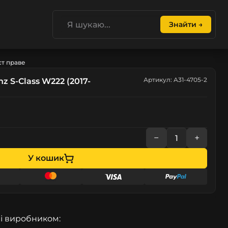
Знайти →
ст праве
Артикул: A31-4705-2
 S-Class W222 (2017-
−
+
У кошик
і виробником: