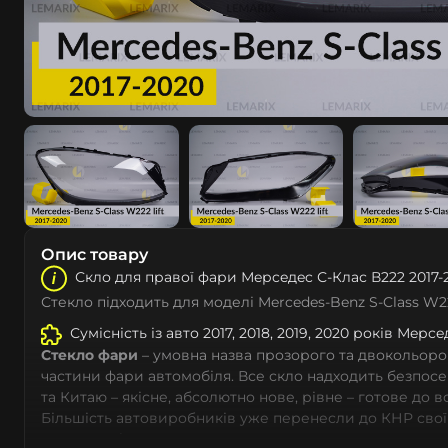
Опис товару
Скло для правої фари Мeрceдec С-Клас В222 2017-
Стекло підходить для моделі Mercedes-Benz S-Class W2
Сумісність із авто 2017, 2018, 2019, 2020 років Мeрc
Стекло фари
– умовна назва прозорого та двокольоро
частини фари автомобіля. Все скло надходить безпос
та Китаю – якісне, абсолютно нове, рівне – готове до 
Більшість автовиробників уже перенесли до КНР свої
тому не слід дивуватися, що до 90% запчастин до суча