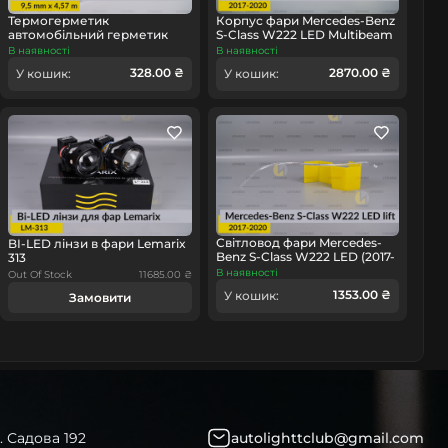
Термогерметик
Корпус фари Mercedes-Benz
автомобільний герметик
S-Class W222 LED Multibeam
для фар Orgavyl Оргавіл
(2017-2020) рест лівий
В наявності
В наявності
бутиловий чорний
328.00 ₴
2870.00 ₴
У кошик:
У кошик:
омобіль
Світловод фари Mercedes-
BI-LED лінзи в фари Lemarix
Benz S-Class W222 LED (2017-
313
2020) рест внутрішній лівий
В наявності
Out Of Stock
11685.00 ₴
1353.00 ₴
У кошик:
Замовити
. Садова 192
autolighttclub@gmail.com