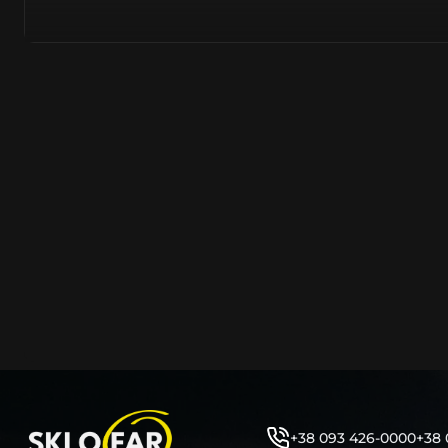
азійське походження.
Виготовляється з полікарбонату, рідше – зі справжньог
заводських прес-формах із використанням оригінально
являється якісним аналогом або реплікою оригінальног
характеристики матеріалу в експлуатації являються в
пластику обов’язково присутні захисні шари лаку – на
стороні. Такі захисне покриття і напилення – захищає 
ультрафіолетових променів (у тому числі від променів
не жовтіли), а також проти запотівання (антифог).
Досить часто на склі фари присутнє додаткове маркув
фабричного – Hella, Bosch, Valeo, AL, Automotive Lighten
Varroc тощо. Хоча по факту наявність чи відсутність та
про що не свідчить.
Не варто побоюватися, що новий елемент виділятиметь
моделі Мeрceдec винятково якісне, а тому не відрізняє
зовнішнім виглядом, ані експлуатаційними характери
Цілком зрозуміло, що далеко не завжди потрібна повна 
як це часто пропонують автосервіси та автодилери. 
заощадити та придбати тільки те, що потребує заміни
+38 093 426-0000
+38 