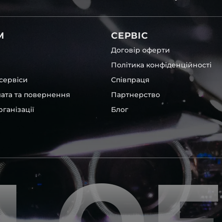
світла для Mercedes-Benz ,
М
СЕРВІС
Договір оферти
Політика конфіденційності
сервіси
Співпраця
лата та повернення
Партнерство
ганізації
Блог
ick
та інших, які будуть на
вто.
ентичні та унікальні.
шому офісі та оптовому
ювання – на всіх
ипом – для швидкої
користовувати будь-які
 і пару чи комплект.
ретельно перевіряють та