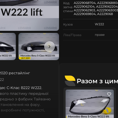
A2229068704, A2229068804
Код
A2229062104, A2229062204
запча
A2229062903, A2229063003
стини
A2229069804, A2229068
W222
Кузов
праве
Ліва/Права
Mercedes-Ben
Марка
S-Class
Модель
S-Class W222
Назва СтеклоФари
2020 рестайлінг
Скло
Позначка
Разом з ци
22
eдec С-Клас В222 W222.
VI покоління
Покоління
вого пластику передньої
2017-2020
Рік випуску
ередньо з фабрик Тайваню
встановлення на фару.
рестайлінг
Рестайлінг/
 виробничі потужності,
Дорестайлінг
сних автомобілів мають