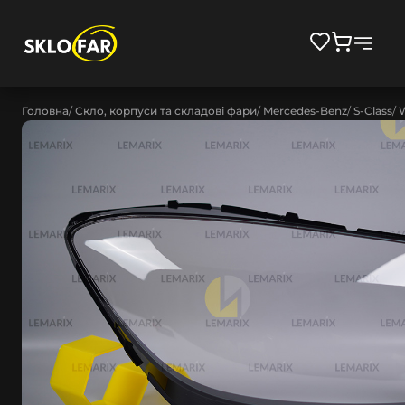
Головна
Скло, корпуси та складові фари
Mercedes-Benz
S-Class
W