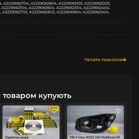
, A2229062704, A2229062804, A2229063103, A2229063203,
, A2229062504, A2229062604, A2229062304, A2229062404,
, A2229062703, A2229062803, A2229061904, A2229062004,
z
Читати повністю
м товаром купують