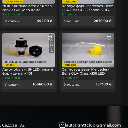
NHK оригінал авто для фар
Корпус фари Mercedes-Benz
герметик Koito Коіто
GLA-Class X156 Xenon (2013-
бутиловий шнур термо
2017) дорест правий
В наявності
В наявності
чорний
омобіль
492.00 ₴
2870.00 ₴
У кошик:
У кошик:
Автомобільні BI-LED лінзи в
Світловод фари Mercedes-
фари Lemarix 101
Benz GLA-Class X156 LED
(2017-2020) рест довгий
В наявності
В наявності
лівий
10660.00 ₴
1517.00 ₴
У кошик:
У кошик:
. Садова 192
autolighttclub@gmail.com