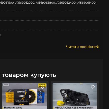
569061500, A1569062200, A1569063800, A1569062400, A1569061400,
z
Читати повністю
6
м товаром купують