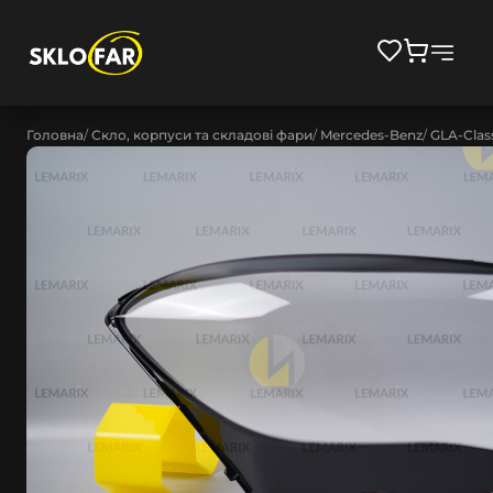
Головна
Скло, корпуси та складові фари
Mercedes-Benz
GLA-Clas