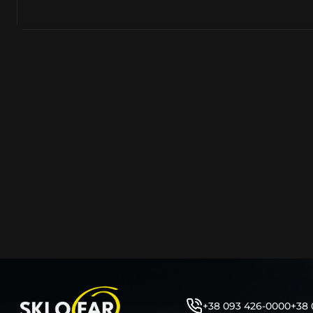
азійське походження.
Виготовляється з полікарбонату, рідше – зі справжньог
заводських прес-формах із використанням оригінально
являється якісним аналогом або реплікою оригінальног
характеристики матеріалу в експлуатації являються в
пластику обов’язково присутні захисні шари лаку – на
стороні. Такі захисне покриття і напилення – захищає 
ультрафіолетових променів (у тому числі від променів
не жовтіли), а також проти запотівання (антифог).
Досить часто на склі фари присутнє додаткове маркув
фабричного – Hella, Bosch, Valeo, AL, Automotive Lighten
Varroc тощо. Хоча по факту наявність чи відсутність та
про що не свідчить.
Не варто побоюватися, що новий елемент виділятиметь
моделі Мeрceдec винятково якісне, а тому не відрізняє
зовнішнім виглядом, ані експлуатаційними характери
Цілком зрозуміло, що далеко не завжди потрібна повна 
як це часто пропонують автосервіси та автодилери. 
заощадити та придбати тільки те, що потребує заміни
+38 093 426-0000
+38 