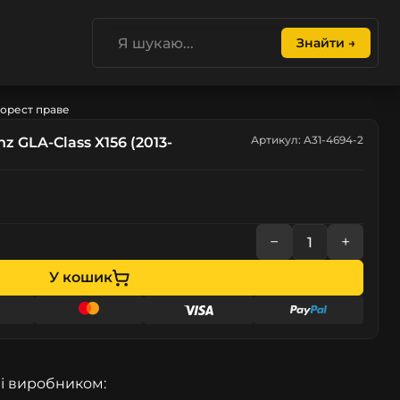
Знайти →
дорест праве
Артикул: A31-4694-2
 GLA-Class X156 (2013-
−
+
У кошик
і виробником: