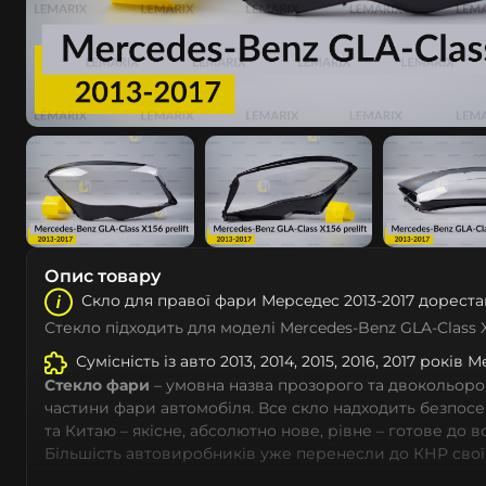
Опис товару
Скло для правої фари Мeрceдec 2013-2017 дореста
Стекло підходить для моделі Mercedes-Benz GLA-Class 
Сумісність із авто 2013, 2014, 2015, 2016, 2017 років 
Стекло фари
– умовна назва прозорого та двокольоро
частини фари автомобіля. Все скло надходить безпос
та Китаю – якісне, абсолютно нове, рівне – готове до 
Більшість автовиробників уже перенесли до КНР свої
тому не слід дивуватися, що до 90% запчастин до суча