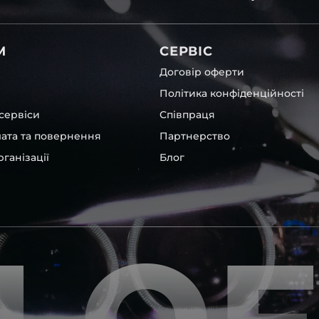
світла для Mercedes-Benz ,
М
СЕРВІС
Договір оферти
Політика конфіденційності
сервіси
Співпраця
лата та повернення
Партнерство
ганізації
Блог
які будуть на 100 % сумісним
ентичні та унікальні.
шому офісі та оптовому
ювання – на всіх
ипом – для швидкої
користовувати будь-які
 і пару чи комплект.
ретельно перевіряють та