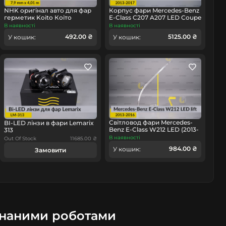
NHK оригінал авто для фар
Корпус фари Mercedes-Benz
герметик Koito Коіто
E-Class C207 A207 LED Coupe
бутиловий шнур термо
(2013-2017) рест лівий
В наявності
В наявності
омобіль
чорний
492.00 ₴
5125.00 ₴
У кошик:
У кошик:
Світловод фари Mercedes-
BI-LED лінзи в фари Lemarix
Benz E-Class W212 LED (2013-
313
2016) рест малий внутрішній
В наявності
Out Of Stock
11685.00 ₴
лівий
984.00 ₴
У кошик:
Замовити
онаними роботами