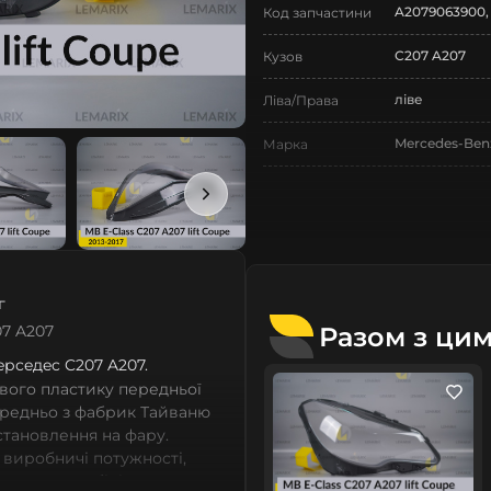
A2079063900,
Код запчастини
C207 A207
Кузов
ліве
Ліва/Права
Mercedes-Ben
Марка
E-Class
Модель
E-Class C207 
Назва СтеклоФари
Скло
Позначка
г
IV покоління
Покоління
Разом з ци
07 A207
2013-2017
Мeрceдec C207 A207.
Рік випуску
вого пластику передньої
рестайлінг
Рестайлінг/
ередньо з фабрик Тайваню
Дорестайлінг
встановлення на фару.
 виробничі потужності,
Нове
Стан
сних автомобілів мають