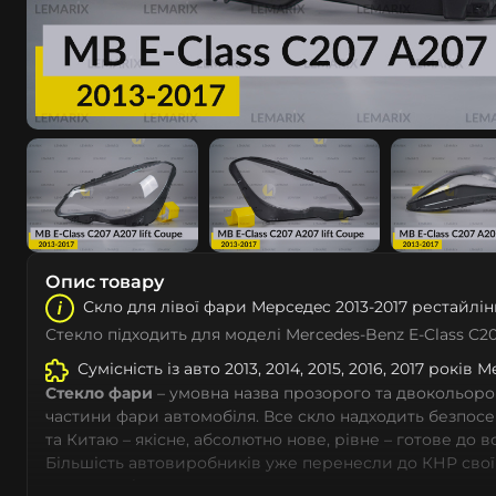
Опис товару
Скло для лівої фари Мeрceдec 2013-2017 рестайлін
Стекло підходить для моделі Mercedes-Benz E-Class C2
Сумісність із авто 2013, 2014, 2015, 2016, 2017 років 
Стекло фари
– умовна назва прозорого та двокольоро
частини фари автомобіля. Все скло надходить безпос
та Китаю – якісне, абсолютно нове, рівне – готове до 
Більшість автовиробників уже перенесли до КНР свої
тому не слід дивуватися, що до 90% запчастин до суча