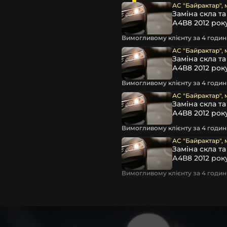
світла для Mercedes-Benz ,
АС "Байрактар", 
Заміна скла т
А4В8 2012 рок
Вимогливому клієнту за 4 години
АС "Байрактар", 
Заміна скла т
А4В8 2012 рок
Вимогливому клієнту за 4 години
АС "Байрактар", 
Заміна скла т
А4В8 2012 рок
та інших, які будуть на 100 %
Вимогливому клієнту за 4 години
АС "Байрактар", 
Заміна скла т
ентичні та унікальні.
А4В8 2012 рок
шому офісі та оптовому
ювання – на всіх
Вимогливому клієнту за 4 години
ипом – для швидкої
користовувати будь-які
 і пару чи комплект.
ретельно перевіряють та