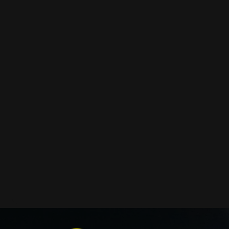
як замовити нове скло оптики передніх фар головного 
у нас є можливість придбати:
ремкомплекти для автооптики
гумові ущільнювачі
кришки корпусів фар
коректори
світловоди
світлорозсіювачі
відбивачі
ремонтні вушка кріплення
декоративні накладки
і також для автомобілів
Saab
,
Great Wall
,
Lincoln
,
Iveco
сумісним із оригінальною фарою вашої моделі авто.
Фотографії скла і корпусів, розміщені на сайті – авт
Зроблені за допомогою професійного обладнання у на
складі в Києві. З метою захисту від недозволеного копі
фотографіях розміщений водяний знак із нашим логот
ідентифікації. Без письмового дозволу заборонено ви
фотографії з нашого веб-сайту.
Можна придбати окремо як одне скло чи корпус, так
Кожну одиницю товару наші співробітники на складі 