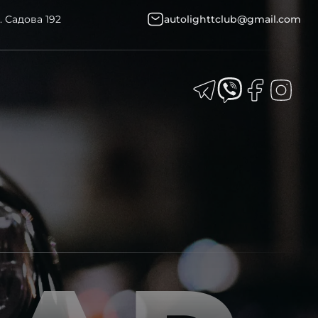
. Садова 192
autolighttclub@gmail.com