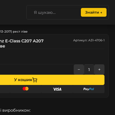
Знайти →
3-2017) рест ліве
Артикул: A31-4706-1
z E-Class C207 A207
іве
−
+
У кошик
і виробником: