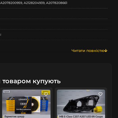
 A2078200959, A2128204939, A2078208661
z
Читати повністю
A207
м товаром купують