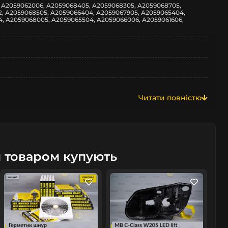
 A2059062006, A2059068405, A2059068305, A2059068705,
, A2059068505, A2059066404, A2059067905, A2059065404,
, A2059068005, A2059065504, A2059066006, A2059061606,
z
Читати повністю
м товаром купують