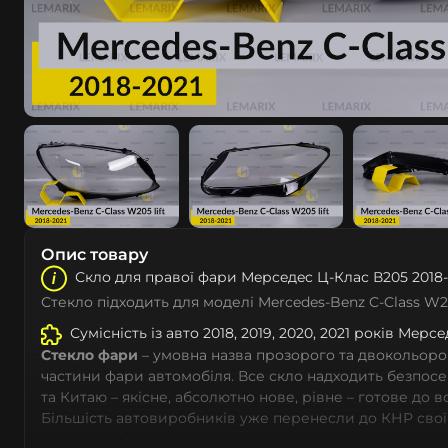
Опис товару
Скло для правої фари Мeрceдec Ц-Клас В205 2018-
Стекло підходить для моделі Mercedes-Benz C-Class W
Сумісність із авто 2018, 2019, 2020, 2021 років Мeр
Стекло фари
– умовна назва прозорого та двокольоро
частини фари автомобіля. Все скло надходить безпос
та Китаю – якісне, абсолютно нове, рівне – готове до 
Більшість автовиробників уже перенесли до КНР свої
тому не слід дивуватися, що до 90% запчастин до суча