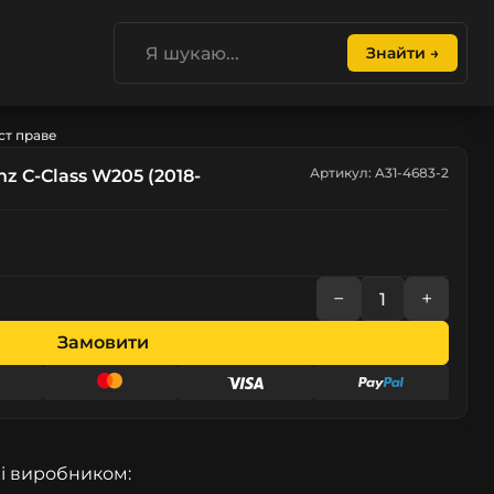
Знайти →
ст праве
Артикул: A31-4683-2
z C-Class W205 (2018-
−
+
Замовити
і виробником: