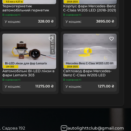
Термогерметик
Корпус фари Mercedes-Benz
автомобільний герметик
C-Class W205 LED (2018-2021)
для фар Orgavyl Оргавіл
рест лівий
В наявності
В наявності
бутиловий чорний
328.00 ₴
3895.00 ₴
У кошик:
У кошик:
омобіль
Автомобільні BI-LED лінзи в
Світловод фари Mercedes-
фари Lemarix 303
Benz C-Class W205 LED
(2018-2021) рест довгий
В наявності
В наявності
правий
11275.00 ₴
1271.00 ₴
У кошик:
У кошик:
. Садова 192
autolighttclub@gmail.com