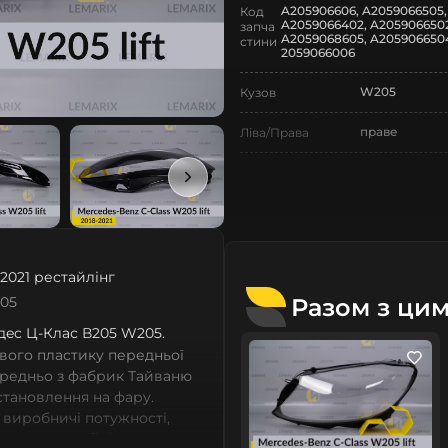
A205906606, A2059066505,
Код
A2059066402, A2059066502
запча
A2059068605, A2059066504
стини
2059066006
W205
Кузов
праве
Ліва/Права
Mercedes-Ben
Марка
C-Class
Модель
C-Class W205
Назва СтеклоФари
2021 рестайлінг
Скло
Позначка
Разом з ци
205
ceдec Ц-Клас В205 W205.
IV покоління
Покоління
вого пластику передньої
2018-2021
Рік випуску
ередньо з фабрик Тайваню
встановлення на фару.
рестайлінг
Рестайлінг/
 виробничі потужності,
Дорестайлінг
сних автомобілів мають