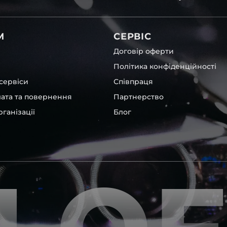
світла для Mercedes-Benz ,
М
СЕРВІС
Договір оферти
Політика конфіденційності
сервіси
Співпраця
лата та повернення
Партнерство
ганізації
Блог
кі будуть на 100 % сумісним
ентичні та унікальні.
шому офісі та оптовому
ювання – на всіх
ипом – для швидкої
користовувати будь-які
 і пару чи комплект.
ретельно перевіряють та