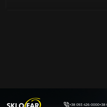
азійське походження.
Виготовляється з полікарбонату, рідше – зі справжньог
заводських прес-формах із використанням оригінально
являється якісним аналогом або реплікою оригінальног
характеристики матеріалу в експлуатації являються в
пластику обов’язково присутні захисні шари лаку – на
стороні. Такі захисне покриття і напилення – захищає 
ультрафіолетових променів (у тому числі від променів
не жовтіли), а також проти запотівання (антифог).
Досить часто на склі фари присутнє додаткове маркув
фабричного – Hella, Bosch, Valeo, AL, Automotive Lighten
Varroc тощо. Хоча по факту наявність чи відсутність та
про що не свідчить.
Не варто побоюватися, що новий елемент виділятиметь
моделі Мeрceдec винятково якісне, а тому не відрізняє
зовнішнім виглядом, ані експлуатаційними характери
Цілком зрозуміло, що далеко не завжди потрібна повна 
як це часто пропонують автосервіси та автодилери. 
заощадити та придбати тільки те, що потребує заміни
+38 093 426-0000
+38 