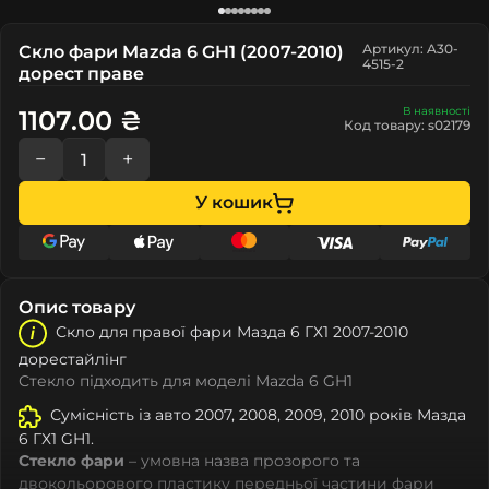
Артикул: A30-
Скло фари Mazda 6 GH1 (2007-2010)
4515-2
дорест праве
В наявності
1107.00 ₴
Код товару: s02179
−
+
У кошик
Опис товару
Скло для правої фари Мазда 6 ГХ1 2007-2010
дорестайлінг
Стекло підходить для моделі Mazda 6 GH1
Сумісність із авто 2007, 2008, 2009, 2010 років Мазда
6 ГХ1 GH1.
Стекло фари
– умовна назва прозорого та
двокольорового пластику передньої частини фари