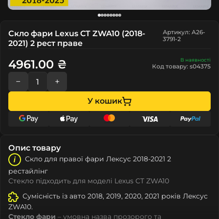
Артикул: A26-
Скло фари Lexus CT ZWA10 (2018-
3791-2
2021) 2 рест праве
В наявності
4961.00 ₴
Код товару: s04375
−
+
У кошик
Опис товару
Скло для правої фари Лeкcуc 2018-2021 2
рестайлінг
Стекло підходить для моделі Lexus CT ZWA10
Сумісність із авто 2018, 2019, 2020, 2021 років Лeкcуc
ZWA10.
Стекло фари
– умовна назва прозорого та