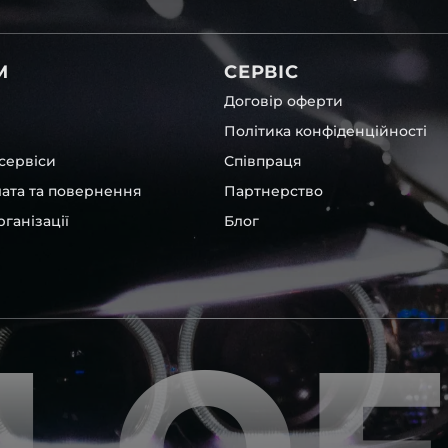
 чи ремонту. Помимо того,
вітла для Hyundai , у нас є
М
СЕРВІС
Договір оферти
Політика конфіденційності
сервіси
Співпраця
лата та повернення
Партнерство
ганізації
Блог
інших, які будуть на 100 %
ентичні та унікальні.
шому офісі та оптовому
ювання – на всіх
ипом – для швидкої
користовувати будь-які
 і пару чи комплект.