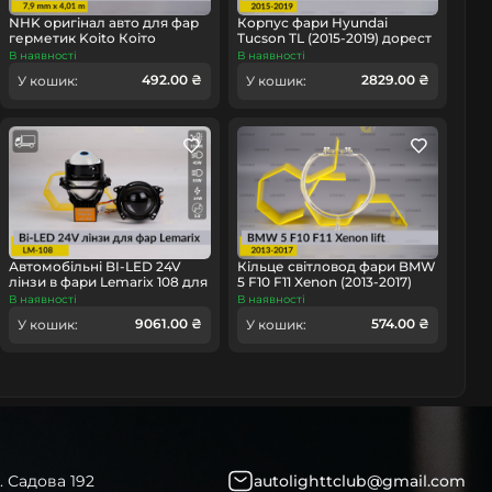
омобіль
NHK оригінал авто для фар
Корпус фари Hyundai
герметик Koito Коіто
Tucson TL (2015-2019) дорест
бутиловий шнур термо
лівий
В наявності
В наявності
чорний
492.00 ₴
2829.00 ₴
У кошик:
У кошик:
Автомобільні BI-LED 24V
Кільце світловод фари BMW
лінзи в фари Lemarix 108 для
5 F10 F11 Xenon (2013-2017)
вантажних авто
рест велике зовнішнє angel
В наявності
В наявності
eyes ліве/праве
9061.00 ₴
574.00 ₴
У кошик:
У кошик:
. Садова 192
autolighttclub@gmail.com