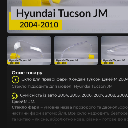
Опис товару
Скло для правої фари Хюндай Туксон ДжейМ 2004
Стекло підходить для моделі Hyundai Tucson JM
Сумісність із авто 2004, 2005, 2006, 2007, 2008, 200
ДжейМ JM.
Стекло фари
– умовна назва прозорого та двокольоро
частини фари автомобіля. Все скло надходить безпос
та Китаю – якісне, абсолютно нове, рівне – готове до 
Більшість автовиробників уже перенесли до КНР свої