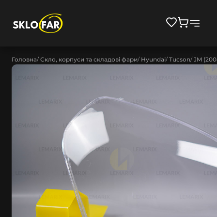
Головна
Скло, корпуси та складові фари
Hyundai
Tucson
JM (200