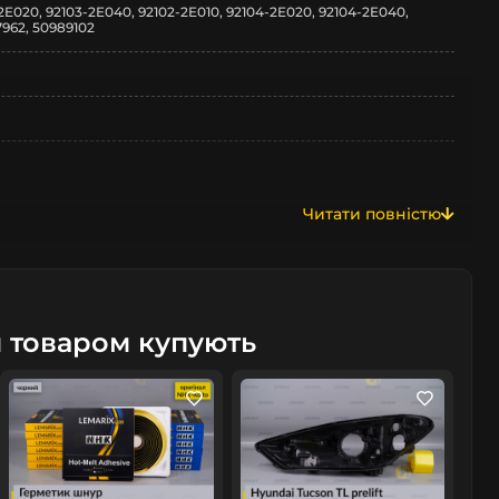
-2E020, 92103-2E040, 92102-2E010, 92104-2E020, 92104-2E040,
7962, 50989102
Читати повністю
м товаром купують