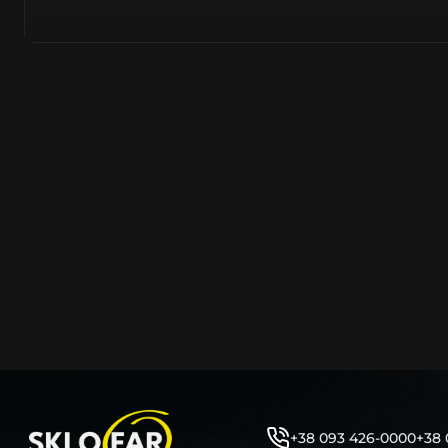
тому не слід дивуватися, що до 90% запчастин до суча
азійське походження.
Виготовляється з полікарбонату, рідше – зі справжньог
заводських прес-формах із використанням оригінально
являється якісним аналогом або реплікою оригінальног
характеристики матеріалу в експлуатації являються в
пластику обов’язково присутні захисні шари лаку – на
стороні. Такі захисне покриття і напилення – захищає 
ультрафіолетових променів (у тому числі від променів
не жовтіли), а також проти запотівання (антифог).
Досить часто на склі фари присутнє додаткове маркув
фабричного – Hella, Bosch, Valeo, AL, Automotive Lighten
Varroc тощо. Хоча по факту наявність чи відсутність та
про що не свідчить.
Не варто побоюватися, що новий елемент виділятиметь
моделі Хюндай винятково якісне, а тому не відрізняєть
зовнішнім виглядом, ані експлуатаційними характери
Цілком зрозуміло, що далеко не завжди потрібна повна 
як це часто пропонують автосервіси та автодилери. 
+38 093 426-0000
+38 