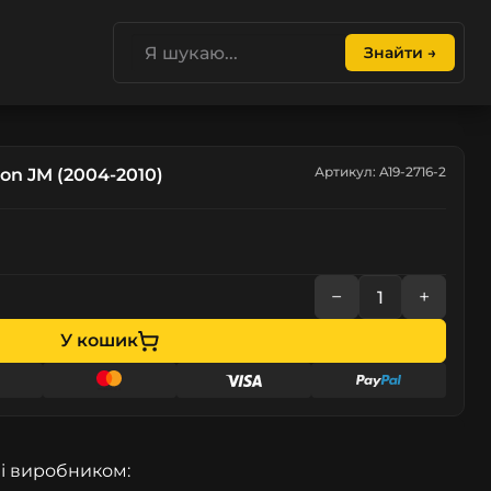
Знайти →
Артикул: A19-2716-2
on JM (2004-2010)
−
+
У кошик
і виробником: