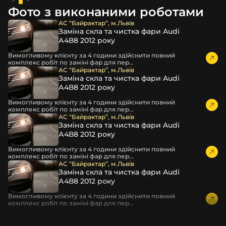
повітрям – і все це повноцінно захищає скло фари під
Фото з виконаними роботами
час перевезення та цілком прибирає вірогідність
пошкодження товару внаслідок механічних впливів під
АС “Байрактар”, м.Львів
Заміна скла та чистка фари Audi
час транспортування поштою.
А4В8 2012 року
Детальніше про доставку…
Вимогливому клієнту за 4 години здійснити повний
Комплектація товару виробника та зовнішній вигляд
комплекс робіт по заміні фар для пер...
товару можуть відрізнятися від фотографій,
АС “Байрактар”, м.Львів
Заміна скла та чистка фари Audi
представлених на сайті.
А4В8 2012 року
Якщо ви шукаєте такі послуги, як заміна скла фари,
Вимогливому клієнту за 4 години здійснити повний
розпакування та перепакування фар, відновлення та
комплекс робіт по заміні фар для пер...
ремонт фар, заміна лінз Xenon LED BI-LED, ремонт скла,
АС “Байрактар”, м.Львів
Заміна скла та чистка фари Audi
корпусу та кріплення фари, налаштування світла,
А4В8 2012 року
коригування, діагностика та полірування фари, наші
партнерські сервіси готові надати допомогу по всій
Вимогливому клієнту за 4 години здійснити повний
комплекс робіт по заміні фар для пер...
Україні.
АС “Байрактар”, м.Львів
Заміна скла та чистка фари Audi
Ми опанували мистецтво автосвітла, і це підтвердять
А4В8 2012 року
тисячі задоволених клієнтів. Розмаїття вибору, постійна
наявність на складі, свіжі поступлення, доступна ціна,
Вимогливому клієнту за 4 години здійснити повний
комплекс робіт по заміні фар для пер...
швидке доставлення та висока якість товарів!
Із часом передня фара Ford може мати такі проблеми: