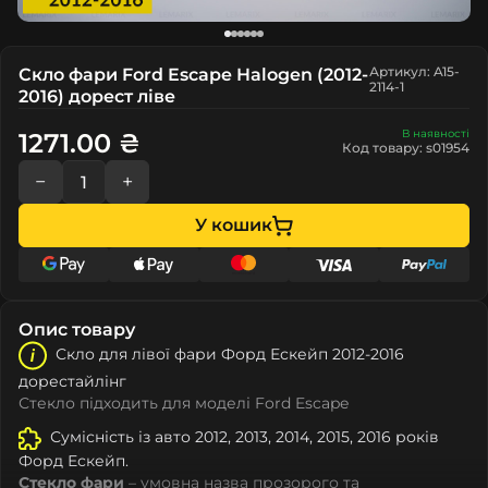
Артикул: A15-
Скло фари Ford Escape Halogen (2012-
2114-1
2016) дорест ліве
В наявності
1271.00 ₴
Код товару: s01954
−
+
У кошик
Опис товару
Скло для лівої фари Форд Ескейп 2012-2016
дорестайлінг
Стекло підходить для моделі Ford Escape
Сумісність із авто 2012, 2013, 2014, 2015, 2016 років
Форд Ескейп.
Стекло фари
– умовна назва прозорого та