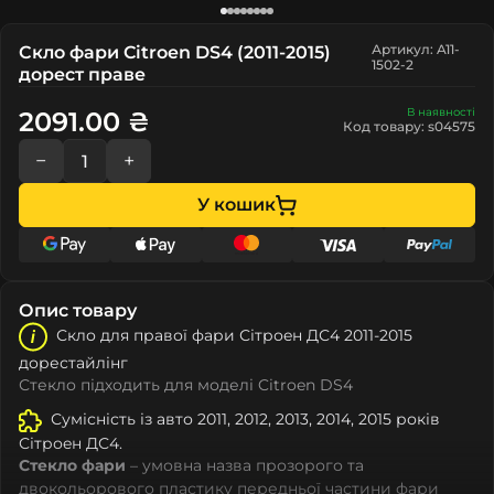
Артикул: A11-
Скло фари Citroen DS4 (2011-2015)
1502-2
дорест праве
В наявності
2091.00 ₴
Код товару: s04575
−
+
У кошик
Опис товару
Скло для правої фари Сітроeн ДС4 2011-2015
дорестайлінг
Стекло підходить для моделі Citroen DS4
Сумісність із авто 2011, 2012, 2013, 2014, 2015 років
Сітроeн ДС4.
Стекло фари
– умовна назва прозорого та
двокольорового пластику передньої частини фари