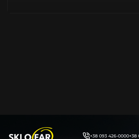
азійське походження.
Виготовляється з полікарбонату, рідше – зі справжньог
заводських прес-формах із використанням оригінально
являється якісним аналогом або реплікою оригінальног
характеристики матеріалу в експлуатації являються в
пластику обов’язково присутні захисні шари лаку – на
стороні. Такі захисне покриття і напилення – захищає 
ультрафіолетових променів (у тому числі від променів
не жовтіли), а також проти запотівання (антифог).
Досить часто на склі фари присутнє додаткове маркув
фабричного – Hella, Bosch, Valeo, AL, Automotive Lighten
Varroc тощо. Хоча по факту наявність чи відсутність та
про що не свідчить.
Не варто побоюватися, що новий елемент виділятиметь
моделі Шeвролe винятково якісне, а тому не відрізняєт
зовнішнім виглядом, ані експлуатаційними характери
Цілком зрозуміло, що далеко не завжди потрібна повна 
як це часто пропонують автосервіси та автодилери. 
заощадити та придбати тільки те, що потребує заміни
+38 093 426-0000
+38 