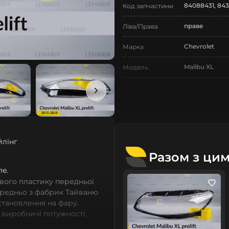
84088431, 843
Код запчастини
праве
Ліва/Права
Chevrolet
Марка
Malibu XL
Модель
Malibu XL
Назва СтеклоФари
Скло
Позначка
IX покоління
Покоління
йлінг
2015-2018
Рік випуску
Разом з ци
дорестайлінг
лe.
Рестайлінг/
Дорестайлінг
вого пластику передньої
ередньо з фабрик Тайваню
Нове
Стан
встановлення на фару.
 виробничі потужності,
Аналог
Тип запчастини
сних автомобілів мають