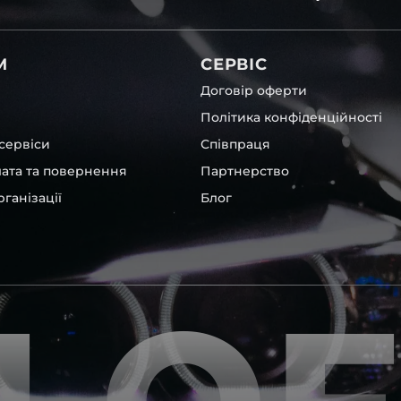
вітла для Chevrolet , у нас
М
СЕРВІС
Договір оферти
Політика конфіденційності
сервіси
Співпраця
лата та повернення
Партнерство
ганізації
Блог
інших, які будуть на 100 %
ентичні та унікальні.
шому офісі та оптовому
ювання – на всіх
ипом – для швидкої
користовувати будь-які
 і пару чи комплект.
ретельно перевіряють та