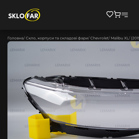
Головна
Скло, корпуси та складові фари
Chevrolet
Malibu XL
(201