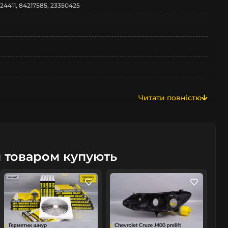
24411, 84217585, 23350425
Читати повністю
м товаром купують