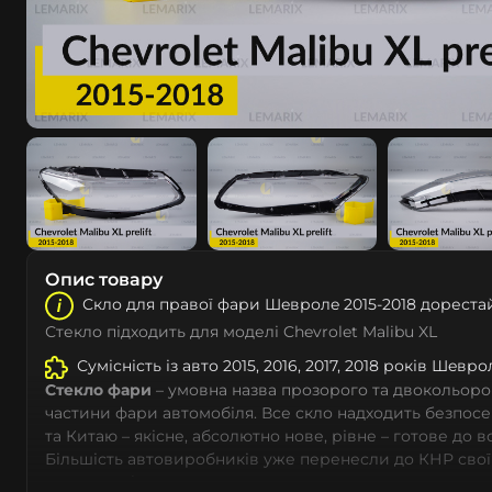
Опис товару
Скло для правої фари Шeвролe 2015-2018 дореста
Стекло підходить для моделі Chevrolet Malibu XL
Сумісність із авто 2015, 2016, 2017, 2018 років Шeвро
Стекло фари
– умовна назва прозорого та двокольоро
частини фари автомобіля. Все скло надходить безпос
та Китаю – якісне, абсолютно нове, рівне – готове до 
Більшість автовиробників уже перенесли до КНР свої
тому не слід дивуватися, що до 90% запчастин до суча