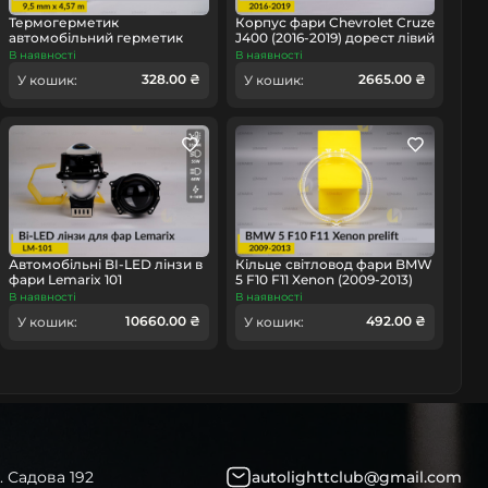
омобіль
Термогерметик
Корпус фари Chevrolet Cruze
автомобільний герметик
J400 (2016-2019) дорест лівий
для фар Orgavyl Оргавіл
В наявності
В наявності
бутиловий чорний
328.00 ₴
2665.00 ₴
У кошик:
У кошик:
Автомобільні BI-LED лінзи в
Кільце світловод фари BMW
фари Lemarix 101
5 F10 F11 Xenon (2009-2013)
дорест мале внутрішнє
В наявності
В наявності
angel eyes ліве/праве
10660.00 ₴
492.00 ₴
У кошик:
У кошик:
. Садова 192
autolighttclub@gmail.com