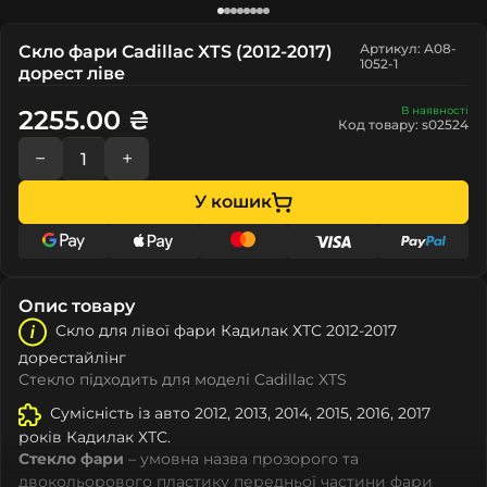
Артикул: A08-
Скло фари Cadillac XTS (2012-2017)
1052-1
дорест ліве
В наявності
2255.00 ₴
Код товару: s02524
−
+
У кошик
Опис товару
Скло для лівої фари Кадилак ХТС 2012-2017
дорестайлінг
Стекло підходить для моделі Cadillac XTS
Сумісність із авто 2012, 2013, 2014, 2015, 2016, 2017
років Кадилак ХТС.
Стекло фари
– умовна назва прозорого та
двокольорового пластику передньої частини фари