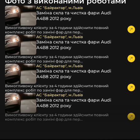
Фото з виконаними роботами
повітрям – і все це повноцінно захищає скло фари під
час перевезення та цілком прибирає вірогідність
АС "Байрактар", м.Львів
Заміна скла та чистка фари Audi
пошкодження товару внаслідок механічних впливів під
А4В8 2012 року
час транспортування поштою.
Детальніше про доставку…
Вимогливому клієнту за 4 години здійснити повний
комплекс робіт по заміні фар для пер...
Комплектація товару виробника та зовнішній вигляд
АС "Байрактар", м.Львів
Заміна скла та чистка фари Audi
товару можуть відрізнятися від фотографій,
А4В8 2012 року
представлених на сайті.
Вимогливому клієнту за 4 години здійснити повний
Якщо ви шукаєте такі послуги, як заміна скла фари,
комплекс робіт по заміні фар для пер...
розпакування та перепакування фар, відновлення та
АС "Байрактар", м.Львів
Заміна скла та чистка фари Audi
ремонт фар, заміна лінз Xenon LED BI-LED, ремонт скла,
А4В8 2012 року
корпусу та кріплення фари, налаштування світла,
коригування, діагностика та полірування фари, наші
Вимогливому клієнту за 4 години здійснити повний
комплекс робіт по заміні фар для пер...
партнерські сервіси готові надати допомогу по всій
АС "Байрактар", м.Львів
Україні.
Заміна скла та чистка фари Audi
А4В8 2012 року
Ми опанували мистецтво автосвітла, і це підтвердять
тисячі задоволених клієнтів. Розмаїття вибору, постійна
Вимогливому клієнту за 4 години здійснити повний
комплекс робіт по заміні фар для пер...
наявність на складі, свіжі поступлення, доступна ціна,
швидке доставлення та висока якість товарів!
Із часом передня фара Cadillac може мати такі