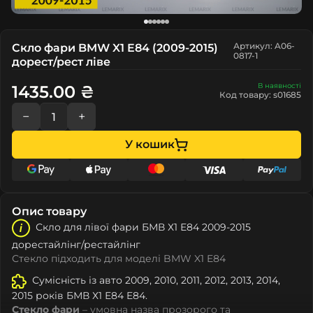
Артикул: A06-
Скло фари BMW X1 E84 (2009-2015)
0817-1
дорест/рест ліве
В наявності
1435.00 ₴
Код товару: s01685
−
+
У кошик
Опис товару
Скло для лівої фари БМВ Х1 Е84 2009-2015
дорестайлінг/рестайлінг
Стекло підходить для моделі BMW X1 E84
Сумісність із авто 2009, 2010, 2011, 2012, 2013, 2014,
2015 років БМВ Х1 Е84 E84.
Стекло фари
– умовна назва прозорого та