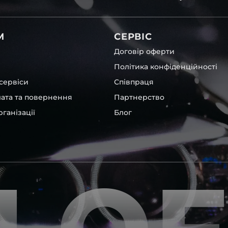
світла для BMW , у нас є
М
СЕРВІС
Договір оферти
Політика конфіденційності
сервіси
Співпраця
лата та повернення
Партнерство
ганізації
Блог
Smart
та інших, які будуть на
вто.
ентичні та унікальні.
шому офісі та оптовому
ювання – на всіх
ипом – для швидкої
користовувати будь-які
 і пару чи комплект.
ретельно перевіряють та