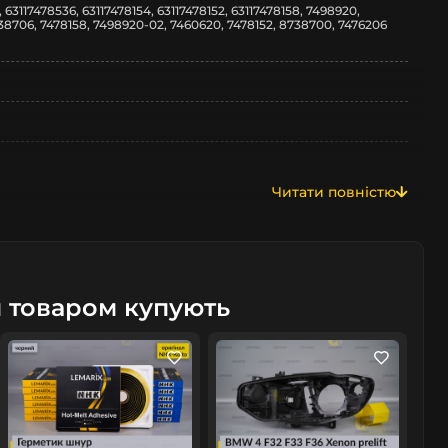
, 63117478536, 63117478154, 63117478152, 63117478158, 7498920,
38706, 7478158, 7498920-02, 7460620, 7478152, 8738700, 7476206
Читати повністю
м товаром купують