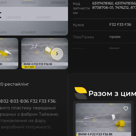
63117478160, 63117478156
Код
8738706-01, 7476212, 87
запчасти
ни
F32 F33 F36
Кузов
праве
Ліва/Права
BMW
Марка
4
Модель
4 F32 F33 F36
Назва СтеклоФари
0 рестайлінг
Скло
Позначка
Разом з ци
VI покоління
Покоління
4 Ф32 Ф33 Ф36 F32 F33 F36.
вого пластику передньої
2017-2020
Рік випуску
ередньо з фабрик Тайваню
встановлення на фару.
рестайлінг
Рестайлінг/
 виробничі потужності,
Дорестайлінг
сних автомобілів мають