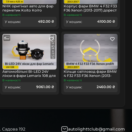
NHK оригінал авто для фар
Корпус фари BMW 4 F32 F33
герметик Koito Коіто
F36 Xenon (2013-2017) дорест
бутиловий шнур термо
лівий
В наявності
В наявності
чорний
492.00 ₴
4100.00 ₴
У кошик:
У кошик:
омобіль
Автомобільні BI-LED 24V
Кільце світловод фари BMW
лінзи в фари Lemarix 108 для
4 F32 F33 F36 Xenon (2013-
вантажних авто
2017) дорест великий
В наявності
В наявності
зовнішній Corona rings
9061.00 ₴
2460.00 ₴
У кошик:
У кошик:
правий
. Садова 192
autolighttclub@gmail.com