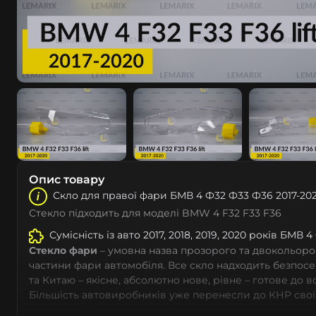
Опис товару
Скло для правої фари БМВ 4 Ф32 Ф33 Ф36 2017-202
Стекло підходить для моделі BMW 4 F32 F33 F36
Сумісність із авто 2017, 2018, 2019, 2020 років БМВ 
Стекло фари
– умовна назва прозорого та двокольоро
частини фари автомобіля. Все скло надходить безпос
та Китаю – якісне, абсолютно нове, рівне – готове до 
Більшість автовиробників уже перенесли до КНР свої
тому не слід дивуватися, що до 90% запчастин до суча