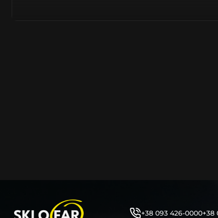
азійське походження.
Виготовляється з полікарбонату, рідше – зі справжньог
заводських прес-формах із використанням оригінально
являється якісним аналогом або реплікою оригінальног
характеристики матеріалу в експлуатації являються в
пластику обов’язково присутні захисні шари лаку – на
стороні. Такі захисне покриття і напилення – захищає 
ультрафіолетових променів (у тому числі від променів
не жовтіли), а також проти запотівання (антифог).
Досить часто на склі фари присутнє додаткове маркув
фабричного – Hella, Bosch, Valeo, AL, Automotive Lighten
Varroc тощо. Хоча по факту наявність чи відсутність та
про що не свідчить.
Не варто побоюватися, що новий елемент виділятиметь
моделі БМВ винятково якісне, а тому не відрізняється 
виглядом, ані експлуатаційними характеристиками.
Цілком зрозуміло, що далеко не завжди потрібна повна 
як це часто пропонують автосервіси та автодилери. 
заощадити та придбати тільки те, що потребує заміни
+38 093 426-0000
+38 