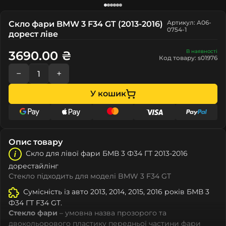
Артикул: A06-
Скло фари BMW 3 F34 GT (2013-2016)
0754-1
дорест ліве
В наявності
3690.00 ₴
Код товару: s01976
−
+
У кошик
Опис товару
Скло для лівої фари БМВ 3 Ф34 ГТ 2013-2016
дорестайлінг
Стекло підходить для моделі BMW 3 F34 GT
Сумісність із авто 2013, 2014, 2015, 2016 років БМВ 3
Ф34 ГТ F34 GT.
Стекло фари
– умовна назва прозорого та
двокольорового пластику передньої частини фари