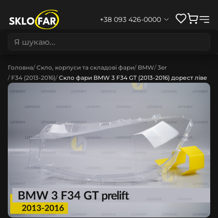
+38 093 426-0000
Головна
Скло, корпуси та складові фари
BMW
3er
F34 (2013-2016)
Скло фари BMW 3 F34 GT (2013-2016) дорест ліве