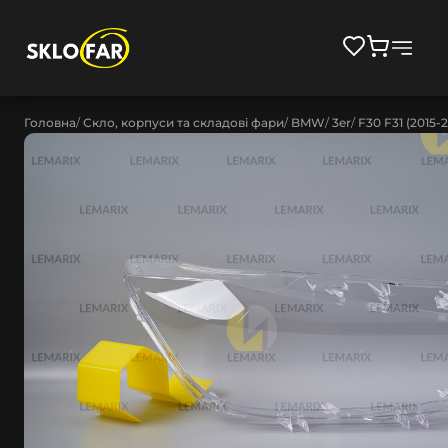
Головна
Скло, корпуси та складові фари
BMW
3er
F30 F31 (2015-2