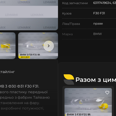
63117419634, 6
Код запчастини
F30 F31
Кузов
праве
Ліва/Права
BMW
Марка
3
Модель
3 F30 F31
Назва СтеклоФари
Скло
Позначка
стайлінг
VI покоління
Покоління
Разом з ци
2015-2019
БМВ 3 Ф30 Ф31 F30 F31.
Рік випуску
вого пластику передньої
рестайлінг
Рестайлінг/
ередньо з фабрик Тайваню
Дорестайлінг
встановлення на фару.
 виробничі потужності,
Нове
Стан
сних автомобілів мають