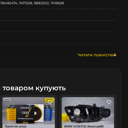
3118492474, 7471308, 9883502, 7419628
Читати повністю
м товаром купують