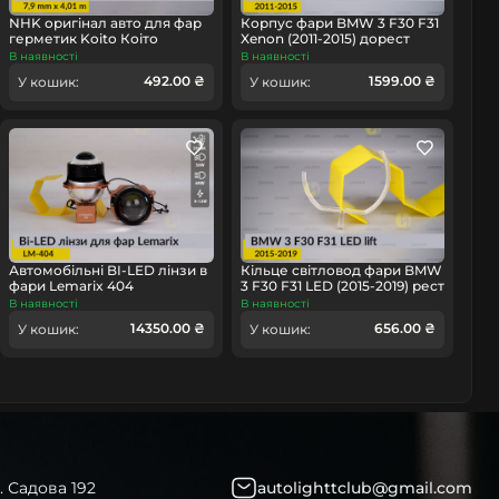
NHK оригінал авто для фар
Корпус фари BMW 3 F30 F31
герметик Koito Коіто
Xenon (2011-2015) дорест
бутиловий шнур термо
правий
В наявності
В наявності
омобіль
чорний
492.00 ₴
1599.00 ₴
У кошик:
У кошик:
Автомобільні BI-LED лінзи в
Кільце світловод фари BMW
фари Lemarix 404
3 F30 F31 LED (2015-2019) рест
мале внутрішнє Icon Light
В наявності
В наявності
ліве
14350.00 ₴
656.00 ₴
У кошик:
У кошик:
. Садова 192
autolighttclub@gmail.com