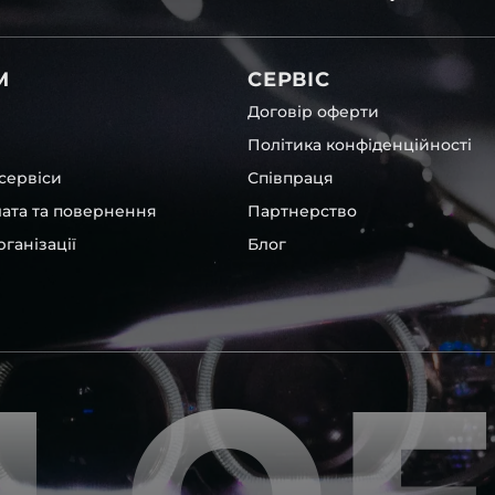
світла для BMW , у нас є
М
СЕРВІС
Договір оферти
Політика конфіденційності
сервіси
Співпраця
лата та повернення
Партнерство
ганізації
Блог
их, які будуть на 100 %
ентичні та унікальні.
шому офісі та оптовому
ювання – на всіх
ипом – для швидкої
користовувати будь-які
 і пару чи комплект.
ретельно перевіряють та