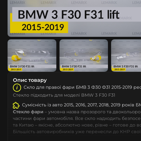
Опис товару
Скло для правої фари БМВ 3 Ф30 Ф31 2015-2019 ре
Стекло підходить для моделі BMW 3 F30 F31
Сумісність із авто 2015, 2016, 2017, 2018, 2019 років 
Стекло фари
– умовна назва прозорого та двокольоро
частини фари автомобіля. Все скло надходить безпос
та Китаю – якісне, абсолютно нове, рівне – готове до 
Більшість автовиробників уже перенесли до КНР свої
тому не слід дивуватися, що до 90% запчастин до суча