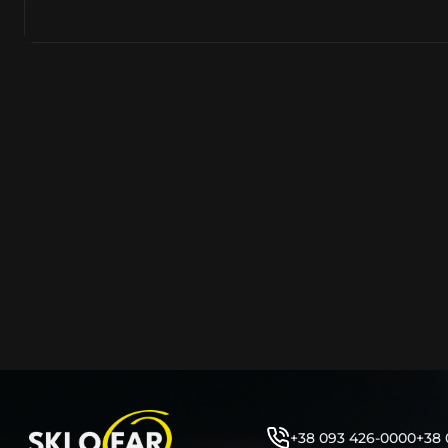
азійське походження.
Виготовляється з полікарбонату, рідше – зі справжньог
заводських прес-формах із використанням оригінально
являється якісним аналогом або реплікою оригінальног
характеристики матеріалу в експлуатації являються в
пластику обов’язково присутні захисні шари лаку – на
стороні. Такі захисне покриття і напилення – захищає 
ультрафіолетових променів (у тому числі від променів
не жовтіли), а також проти запотівання (антифог).
Досить часто на склі фари присутнє додаткове маркув
фабричного – Hella, Bosch, Valeo, AL, Automotive Lighten
Varroc тощо. Хоча по факту наявність чи відсутність та
про що не свідчить.
Не варто побоюватися, що новий елемент виділятиметь
моделі БМВ винятково якісне, а тому не відрізняється 
виглядом, ані експлуатаційними характеристиками.
Цілком зрозуміло, що далеко не завжди потрібна повна 
як це часто пропонують автосервіси та автодилери. 
заощадити та придбати тільки те, що потребує заміни
+38 093 426-0000
+38 