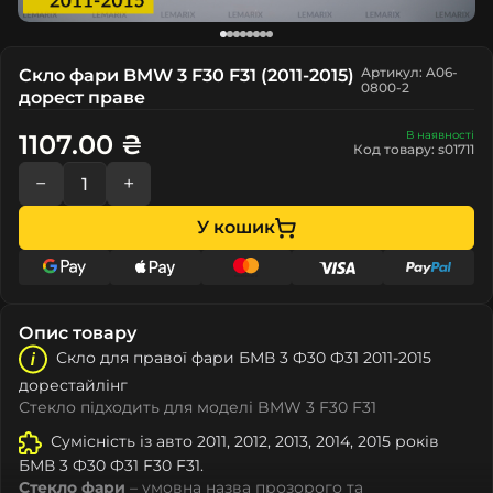
Артикул: A06-
Скло фари BMW 3 F30 F31 (2011-2015)
0800-2
дорест праве
В наявності
1107.00 ₴
Код товару: s01711
−
+
У кошик
Опис товару
Скло для правої фари БМВ 3 Ф30 Ф31 2011-2015
дорестайлінг
Стекло підходить для моделі BMW 3 F30 F31
Сумісність із авто 2011, 2012, 2013, 2014, 2015 років
БМВ 3 Ф30 Ф31 F30 F31.
Стекло фари
– умовна назва прозорого та