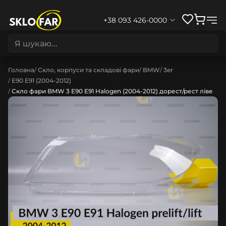
+38 093 426-0000
Головна
Скло, корпуси та складові фари
BMW
3er
E90 E91 (2004-2012)
Скло фари BMW 3 E90 E91 Halogen (2004-2012) дорест/рест ліве