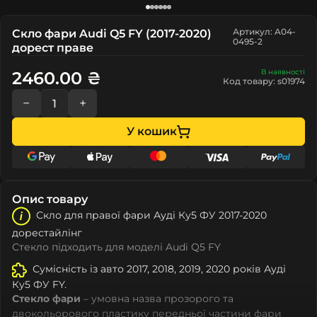
Артикул: A04-
Скло фари Audi Q5 FY (2017-2020)
0495-2
дорест праве
В наявності
2460.00 ₴
Код товару: s01974
−
+
У кошик
Опис товару
Скло для правої фари Ауді Ку5 ФУ 2017-2020
дорестайлінг
Стекло підходить для моделі Audi Q5 FY
Сумісність із авто 2017, 2018, 2019, 2020 років Ауді
Ку5 ФУ FY.
Стекло фари
– умовна назва прозорого та
двокольорового пластику передньої частини фари