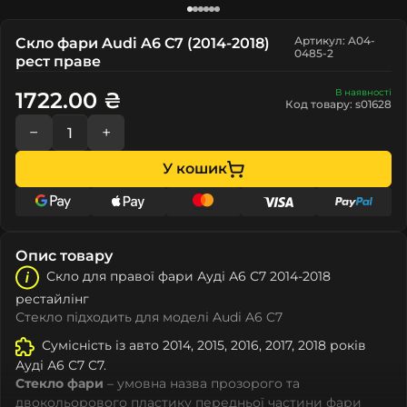
Артикул: A04-
Скло фари Audi A6 C7 (2014-2018)
0485-2
рест праве
В наявності
1722.00 ₴
Код товару: s01628
−
+
У кошик
Опис товару
Скло для правої фари Ауді А6 С7 2014-2018
рестайлінг
Стекло підходить для моделі Audi A6 C7
Сумісність із авто 2014, 2015, 2016, 2017, 2018 років
Ауді А6 С7 C7.
Стекло фари
– умовна назва прозорого та
двокольорового пластику передньої частини фари