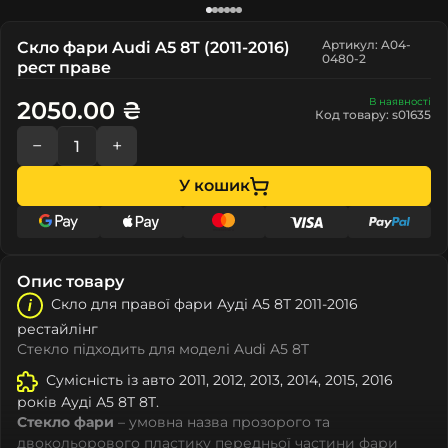
Артикул: A04-
Скло фари Audi A5 8T (2011-2016)
0480-2
рест праве
В наявності
2050.00 ₴
Код товару: s01635
−
+
У кошик
Опис товару
Скло для правої фари Ауді А5 8Т 2011-2016
рестайлінг
Стекло підходить для моделі Audi A5 8T
Сумісність із авто 2011, 2012, 2013, 2014, 2015, 2016
років Ауді А5 8Т 8T.
Стекло фари
– умовна назва прозорого та
двокольорового пластику передньої частини фари