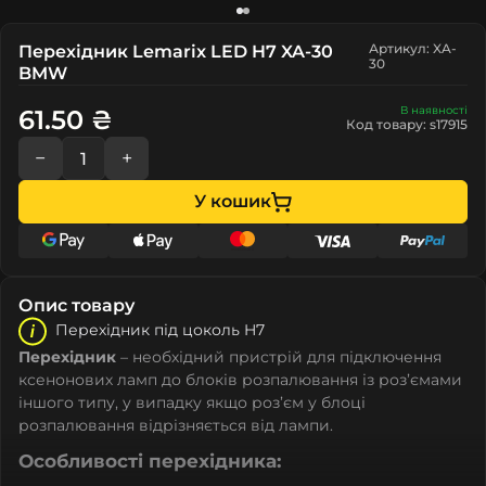
Артикул: XA-
Перехідник Lemarix LED H7 XA-30
30
BMW
В наявності
61.50 ₴
Код товару: s17915
−
+
У кошик
Опис товару
Перехідник під цоколь H7
Перехідник
– необхідний пристрій для підключення
ксенонових ламп до блоків розпалювання із роз’ємами
іншого типу, у випадку якщо роз’єм у блоці
розпалювання відрізняється від лампи.
Особливості перехідника: