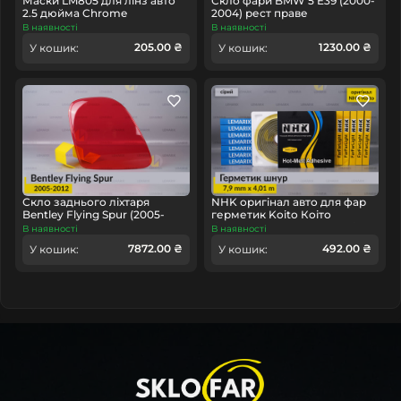
Маски LM805 для лінз авто
Скло фари BMW 5 E39 (2000-
2.5 дюйма Chrome
2004) рест праве
В наявності
В наявності
205.00 ₴
1230.00 ₴
У кошик:
У кошик:
Скло заднього ліхтаря
NHK оригінал авто для фар
Bentley Flying Spur (2005-
герметик Koito Коіто
2012) ліве
бутиловий шнур термо сірий
В наявності
В наявності
7872.00 ₴
492.00 ₴
У кошик:
У кошик: