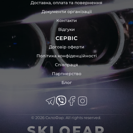
Доставка, оплата та повернення
Документи організації
Контакти
Відгуки
СЕРВІС
Договір оферти
Політика конфіденційності
Співпраця
Партнерство
Блог
© 2026 СклоФар. All rights reserved.
SKLOFAR