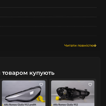
Читати повністю
м товаром купують
омобіль