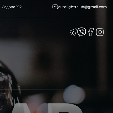
. Садова 192
autolighttclub@gmail.com