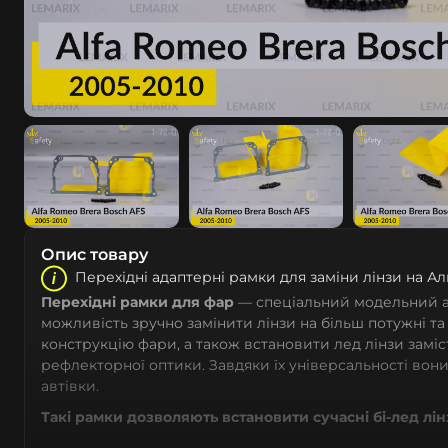
Опис товару
Перехідні адаптерні рамки для заміни лінзи на А
Перехідні рамки для фар
— спеціальний модельний а
можливість зручно замінити лінзи на більш потужні та
конструкцію фари, а також встановити лед лінзи замі
рефлекторної оптики. Завдяки їх універсальності вони
автівки.
Такі рамки дозволяють встановити сучасні бі-лед лін