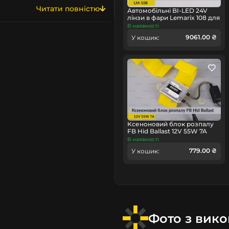
ена для покращення якості
Читати повністю
у кріплення HELLA 3R
. Вона
Автомобільні BI-LED 24V
лінзи в фари Lemarix 108 для
ль ідеально вписується на
вантажних авто
В наявності
ачно скорочує час
9061.00 ₴
У кошик:
тапом у забезпеченні
о освітлення. У багатьох
бути виготовлені з
е забезпечити стійкість до
омобільного освітлення, які
п.
Ксеноновий блок розпалу
інятимете ваші лінзи на інші
FB Hid Ballast 12V 55W 7A
В наявності
779.00 ₴
У кошик:
Фото з вик