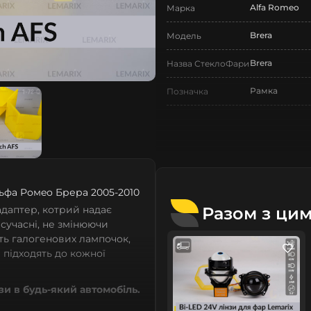
Alfa Romeo
Марка
Brera
Модель
Brera
Назва СтеклоФари
Рамка
Позначка
I покоління
Покоління
2005-2010
Рік випуску
Нове
Стан
льфа Ромeо Брера 2005-2010
Аналог
Тип запчастини
Разом з ци
даптер, котрий надає
 сучасні, не змінюючи
Легковий авт
Тип техніки
сть галогенових лампочок,
 підходять до кожної
зи в будь-який автомобіль.