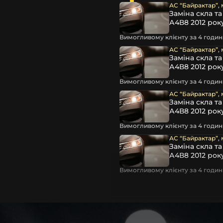
АС “Байрактар”, 
знайти переходную рамку і
Заміна скла т
А4В8 2012 рок
dillac
,
Chevrolet
,
Chrysler
,
Jaguar
,
Jeep
,
Kia
,
Land Rover
,
Вимогливому клієнту за 4 години
hi
,
Nissan
,
Opel
,
Peugeot
,
АС “Байрактар”, 
uki
,
Toyota
,
Volkswagen
,
Заміна скла т
А4В8 2012 рок
Вимогливому клієнту за 4 години
АС “Байрактар”, 
Заміна скла т
мку, яка гарантує ідеальну
А4В8 2012 рок
ід Вашу модель авто!
Вимогливому клієнту за 4 години
орілі лінзи, покращити
АС “Байрактар”, 
уля. Це забезпечить
Заміна скла т
 підвищує безпеку руху в
А4В8 2012 рок
обачите все на дорозі.
Вимогливому клієнту за 4 години
суючи лінзу на рідних
новлення рамки під лінзу
інзою Лемарікс
і забути