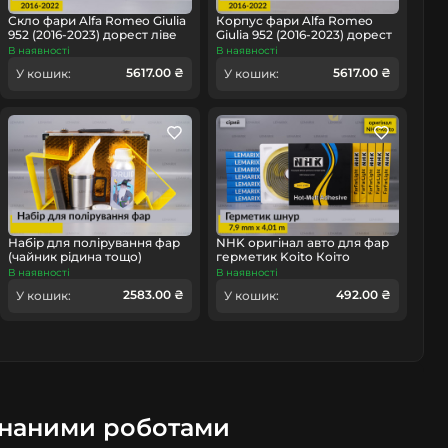
Скло фари Alfa Romeo Giulia
Корпус фари Alfa Romeo
952 (2016-2023) дорест ліве
Giulia 952 (2016-2023) дорест
правий
В наявності
В наявності
5617.00 ₴
5617.00 ₴
У кошик:
У кошик:
Набір для полірування фар
NHK оригінал авто для фар
(чайник рідина тощо)
герметик Koito Коіто
бутиловий шнур термо
В наявності
В наявності
сірий
2583.00 ₴
492.00 ₴
У кошик:
У кошик:
онаними роботами