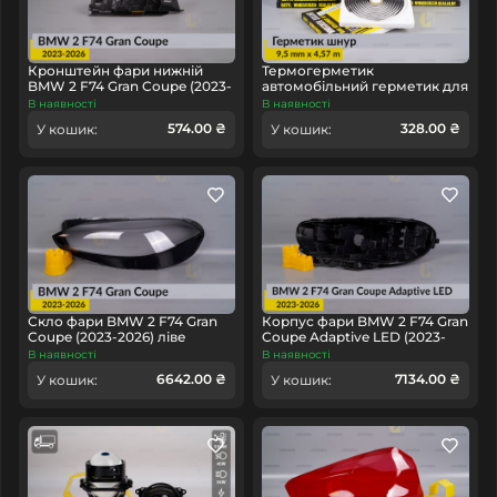
Легковий автомобіль
Тип техніки
Lemarix
Бренд
Кронштейн фари нижній
Термогерметик
BMW 2 F74 Gran Coupe (2023-
автомобільний герметик для
2026) правий
фар Orgavyl Оргавіл
В наявності
В наявності
бутиловий чорний
574.00 ₴
328.00 ₴
У кошик:
У кошик:
Скло фари BMW 2 F74 Gran
Корпус фари BMW 2 F74 Gran
Coupe (2023-2026) ліве
Coupe Adaptive LED (2023-
2026) лівий
В наявності
В наявності
6642.00 ₴
7134.00 ₴
У кошик:
У кошик: