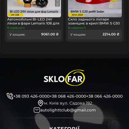
Автомобільні BI-LED 24V
Скло заднього ліхтаря
лінзи в фари Lemarix 108 для
зовнішнє в крилі BMW 5 G30
вантажних авто
Sedan (2016-2020) дорест ліве
В наявності
В наявності
9061.00 ₴
2214.00 ₴
У кошик:
У кошик:
+38 093 426-0000
+38 068 426-0000
+38 066 426-0000
м. Київ вул. Садова 192
autolighttclub@gmail.com
КАТЕГОРІЇ