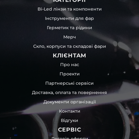
Bi-Led лінзи та компоненти
Інструменти для фар
Герметик та рідини
Мерч
Скло, корпуси та складові фари
КЛІЄНТАМ
Про нас
Проекти
Партнерські сервіси
Доставка, оплата та повернення
Документи організації
Контакти
Відгуки
СЕРВІС
Договір оферти