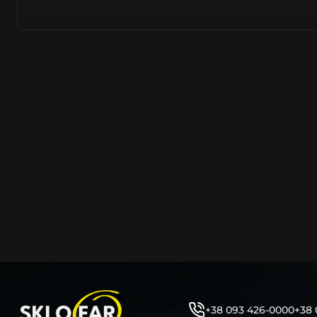
полімерів. Надходять від виробників цілком новими –
встановлювати на оригінальну автомобільну фару. На
надходить безпосередньо з заводів острівного та мат
Тайвань, PRC, оскільки саме там знаходяться до 90% 
сучасних компаній автомобілевиробників.
Виготовляється з нанесенням на нього заводського ма
позначень, таких як – Hella, Bosch, Valeo, AL, Automotive 
ZKW, Varroc тощо. Такий корпус нічим не відрізняється
насправді ж є якісно створеним аналогом або репліко
користувач не може знайти відмінності та їх відрізнити
таких маркувань або їх нанесення – аж ніяк не свідчить
неліквідність продукції.
Корпус фари об’єднує та утримує всі компоненти фар
порядку (рефлектор, лінза, джерела світла, лампочки, 
кріплення фари до кузова автомобіля та захист фари 
високої температури, бруду, вологи, води тощо. Являє
фари елементом, від цілісності якого залежить запоті
автомобільної фари. Оскільки тріщини на ньому, відла
отвори, зазори між герметиком тощо – всі ці фактори
герметичність фари під час експлуатації.
+38 093 426-0000
+38 