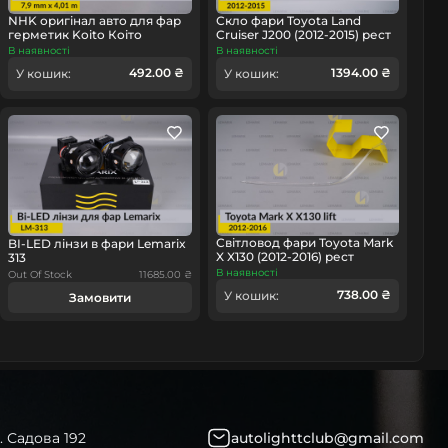
NHK оригінал авто для фар
Скло фари Toyota Land
герметик Koito Коіто
Cruiser J200 (2012-2015) рест
бутиловий шнур термо
праве
В наявності
В наявності
омобіль
чорний
492.00 ₴
1394.00 ₴
У кошик:
У кошик:
Світловод фари Toyota Mark
BI-LED лінзи в фари Lemarix
X X130 (2012-2016) рест
313
довгий лівий
В наявності
Out Of Stock
11685.00 ₴
738.00 ₴
У кошик:
Замовити
. Садова 192
autolighttclub@gmail.com