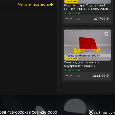
 їх одразу можна
Читати повністю
Аналог
Тип запчастини
Корпус фари Toyota Land
йчастіше вся продукція
Cruiser J200 LED (2015-2021) 2
рест лівий
В наявності
ерикового Китаю – КНР,
Легковий авт
Тип техніки
2747.00 ₴
У кошик:
виробничих потужностей усіх
Lemarix
Бренд
ркування та оригінальних
Lightening, Visteon, Koito,
 від фабричного, хоча
ю. Як правило, пересічний
. Водночас, відсутність
 про ліквідність чи
Скло заднього ліхтаря
внутрішнє в кришці
багажника Toyota Land
В наявності
и у певному послідовному
Cruiser J200 (2015-2021) 2
2665.00 ₴
У кошик:
рест ліве
кабелі, тощо), здійснює
від зовнішнього впливу
ться другим після скла
вання та функціональність
мане кріплення, додаткові
 впливають на
068 426-0000
+38 066 426-0000
м. Київ вул