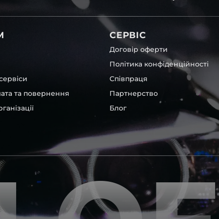
остійно, без володіння
пеціальні інструменти та
к, усе ж, для виконання
М
СЕРВІС
 та дати їм можливість
ть подальшого запотівання
Договір оферти
Політика конфіденційності
ують автосервіси та
сервіси
Співпраця
овити фару замінивши лише
лата та повернення
Партнерство
пропонуємо можливість
чи ремонту. Разом із
ганізації
Блог
ар головного світла для