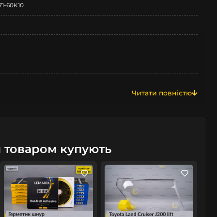
171-60K10
Читати повністю
J200
м товаром купують