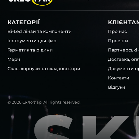
Здійснити заміну корпусу у фарі цілком під силу й сам
професійними знаннями, але для цього знадобляться с
матеріали, так само як і певні знання та терпіння. Одна
КАТЕГОРІЇ
КЛІЄНТА
таких операцій, ми радимо звертатися до спеціалістів,
професійно виконати ремонт та гарантувати відсутніс
Bi-Led лінзи та компоненти
Про нас
фари.
Інструменти для фар
Проекти
Робити заміну повної фари одразу, як це часто пропон
Герметик та рідини
Партнерські 
автодилери – звичайна справа, але якщо можна відн
Мерч
Доставка, оп
один компонент, це насправді чудове рішення. Тому 
заощадити та придбати тільки те, що потребує заміни 
Скло, корпуси та складові фари
Документи ор
можливістю замовити новий корпус оптики передніх ф
Контакти
Toyota , у нас є можливість придбати:
Відгуки
скло фари головного світла
ремонтні комплекти для фар головного світла
резинові захисні ущільнювачі
© 2026 СклоФар. All rights reserved.
кришки корпусов фар
коректори
світлопровідна трубка
світловипромінювачі
відбивачі
кріплення ремонтні вушка