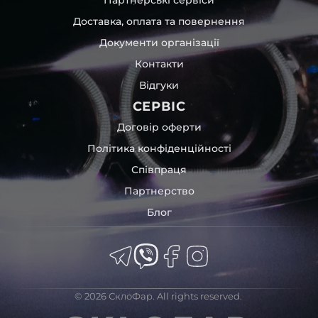
час перевезення та цілком прибирає вірогідність
Доставка, оплата та повернення
пошкодження товару внаслідок механічних впливів під
час транспортування поштою.
Документи організації
Детальніше про доставку…
Контакти
Комплектація товару виробника та зовнішній вигляд
Відгуки
товару можуть відрізнятися від фотографій,
представлених на сайті.
СЕРВІС
Якщо ви шукаєте такі послуги, як заміна скла фари,
Договір оферти
розпакування та перепакування фар, відновлення та
Політика конфіденційності
ремонт фар, заміна лінз Xenon LED BI-LED, ремонт скла,
Співпраця
корпусу та кріплення фари, налаштування світла,
коригування, діагностика та полірування фари, наші
Партнерство
партнерські сервіси готові надати допомогу по всій
Блог
Україні.
Ми опанували мистецтво автосвітла, і це підтвердять
тисячі задоволених клієнтів. Розмаїття вибору, постійна
наявність на складі, свіжі поступлення, доступна ціна,
швидке доставлення та висока якість товарів!
© 2026 СклоФар. All rights reserved.
Із часом передня фара BMW може мати такі проблеми: