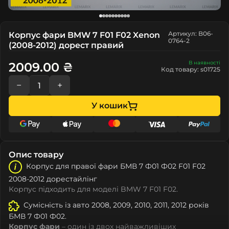
Артикул: B06-
Корпус фари BMW 7 F01 F02 Xenon
0764-2
(2008-2012) дорест правий
В наявності
2009.00 ₴
Код товару: s01725
−
+
У кошик
Опис товару
Корпус для правої фари БМВ 7 Ф01 Ф02 F01 F02
2008-2012 дорестайлінг
Корпус підходить для моделі BMW 7 F01 F02.
Сумісність із авто 2008, 2009, 2010, 2011, 2012 років
БМВ 7 Ф01 Ф02.
Корпус фари
– один із двох найважливіших