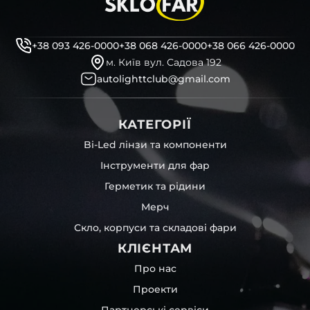
декоративні маски
професійні інструменти для розбору фари
бутиловий герметик для збору фари
+38 093 426-0000
+38 068 426-0000
+38 066 426-0000
рідини для розбирання фари
м. Київ вул. Садова 192
і також для автомобілів
Porsche
,
GIGI
,
Li Auto
та інших,
autolighttclub@gmail.com
які будуть на 100 % сумісними із оригінальною фарою
вашої моделі авто.
КАТЕГОРІЇ
Фотографії скла і корпусів, розміщені на сайті –
автентичні та унікальні. Зроблені за допомогою
Bi-Led лінзи та компоненти
професійного обладнання у нашому офісі та оптовому
Інструменти для фар
складі в Києві. З метою захисту від недозволеного
копіювання – на всіх фотографіях розміщений водяний
Герметик та рідини
знак із нашим логотипом – для швидкої ідентифікації.
Мерч
Без письмового дозволу заборонено використовувати
будь-які фотографії з нашого веб-сайту.
Скло, корпуси та складові фари
Можна придбати окремо як одне скло чи корпус,
КЛІЄНТАМ
так і пару чи комплект. Кожну одиницю товару наші
співробітники на складі ретельно перевіряють та
Про нас
дбайливо запаковують спочатку у декілька шарів
Проекти
захисної стрейч-плівки, потім у додаткову плівку з
повітрям – і все це повноцінно захищає скло фари під
Партнерські сервіси