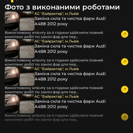
декоративні маски
Фото з виконаними роботами
професійні інструменти для розбору фари
АС "Байрактар", м.Львів
бутиловий герметик для збору фари
Заміна скла та чистка фари Audi
рідини для розбирання фари
А4В8 2012 року
і також для автомобілів
BIG JOY
,
Foton
,
Soueast
,
Вимогливому клієнту за 4 години здійснити повний
комплекс робіт по заміні фар для пер...
Mercedes-Benz
та інших, які будуть на 100 % сумісними
АС "Байрактар", м.Львів
із оригінальною фарою вашої моделі авто.
Заміна скла та чистка фари Audi
А4В8 2012 року
Фотографії скла і корпусів, розміщені на сайті –
автентичні та унікальні. Зроблені за допомогою
Вимогливому клієнту за 4 години здійснити повний
комплекс робіт по заміні фар для пер...
професійного обладнання у нашому офісі та оптовому
АС "Байрактар", м.Львів
складі в Києві. З метою захисту від недозволеного
Заміна скла та чистка фари Audi
копіювання – на всіх фотографіях розміщений водяний
А4В8 2012 року
знак із нашим логотипом – для швидкої ідентифікації.
Вимогливому клієнту за 4 години здійснити повний
Без письмового дозволу заборонено використовувати
комплекс робіт по заміні фар для пер...
будь-які фотографії з нашого веб-сайту.
АС "Байрактар", м.Львів
Можна придбати окремо як одне скло чи корпус,
Заміна скла та чистка фари Audi
А4В8 2012 року
так і пару чи комплект. Кожну одиницю товару наші
співробітники на складі ретельно перевіряють та
Вимогливому клієнту за 4 години здійснити повний
дбайливо запаковують спочатку у декілька шарів
комплекс робіт по заміні фар для пер...
захисної стрейч-плівки, потім у додаткову плівку з
повітрям – і все це повноцінно захищає скло фари під