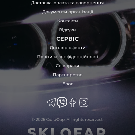
Доставка, оплата та повернення
пошкодження товару внаслідок механічних впливів під
час транспортування поштою.
Документи організації
Детальніше про доставку…
Контакти
Комплектація товару виробника та зовнішній вигляд
Відгуки
товару можуть відрізнятися від фотографій,
представлених на сайті.
СЕРВІС
Якщо ви шукаєте такі послуги, як заміна скла фари,
Договір оферти
розпакування та перепакування фар, відновлення та
Політика конфіденційності
ремонт фар, заміна лінз Xenon LED BI-LED, ремонт скла,
Співпраця
корпусу та кріплення фари, налаштування світла,
коригування, діагностика та полірування фари, наші
Партнерство
партнерські сервіси готові надати допомогу по всій
Блог
Україні.
Ми опанували мистецтво автосвітла, і це підтвердять
тисячі задоволених клієнтів. Розмаїття вибору, постійна
наявність на складі, свіжі поступлення, доступна ціна,
швидке доставлення та висока якість товарів!
© 2026 СклоФар. All rights reserved.
Із часом передня фара Audi може мати такі проблеми:
SKLOFAR
царапини;