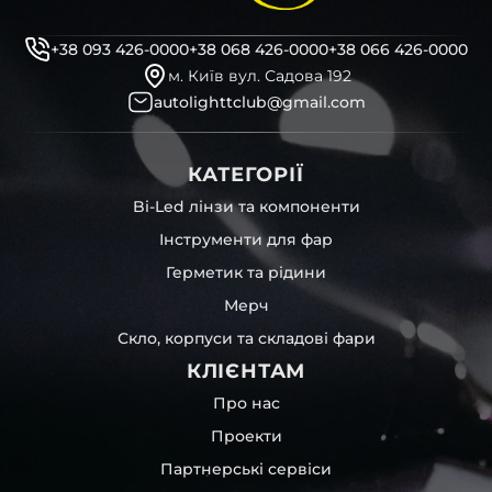
професійні інструменти для розбору фари
бутиловий герметик для збору фари
+38 093 426-0000
+38 068 426-0000
+38 066 426-0000
рідини для розбирання фари
м. Київ вул. Садова 192
і також для автомобілів
NHK
,
Opel
,
Daewoo
,
Chery
та
autolighttclub@gmail.com
інших, які будуть на 100 % сумісними із оригінальною
фарою вашої моделі авто.
КАТЕГОРІЇ
Фотографії скла і корпусів, розміщені на сайті –
автентичні та унікальні. Зроблені за допомогою
Bi-Led лінзи та компоненти
професійного обладнання у нашому офісі та оптовому
Інструменти для фар
складі в Києві. З метою захисту від недозволеного
копіювання – на всіх фотографіях розміщений водяний
Герметик та рідини
знак із нашим логотипом – для швидкої ідентифікації.
Мерч
Без письмового дозволу заборонено використовувати
будь-які фотографії з нашого веб-сайту.
Скло, корпуси та складові фари
Можна придбати окремо як одне скло чи корпус,
КЛІЄНТАМ
так і пару чи комплект. Кожну одиницю товару наші
співробітники на складі ретельно перевіряють та
Про нас
дбайливо запаковують спочатку у декілька шарів
Проекти
захисної стрейч-плівки, потім у додаткову плівку з
повітрям – і все це повноцінно захищає скло фари під
Партнерські сервіси
час перевезення та цілком прибирає вірогідність