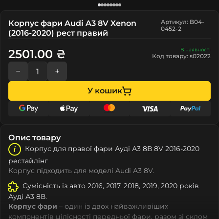
Артикул: B04-
Корпус фари Audi A3 8V Xenon
0452-2
(2016-2020) рест правий
В наявності
2501.00 ₴
Код товару: s02022
−
+
У кошик
Опис товару
Корпус для правої фари Ауді А3 8В 8V 2016-2020
рестайлінг
Корпус підходить для моделі Audi A3 8V.
Сумісність із авто 2016, 2017, 2018, 2019, 2020 років
Ауді А3 8В.
Корпус фари
– один із двох найважливіших
компонентів цілісності передньої фари, разом зі склом