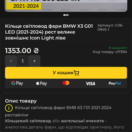
Артикул: C06-
Кільце світловод фари BMW X3 G01
0945-1
LED (2021-2024) рест велике
зовнішнє Icon Light ліве
В наявності
1353.00 ₴
Код товару: s17394
−
+
У кошик
Опис товару
Кільце світловод фари БМВ Х3 Г01 2021-2024
рестайлінг
Кільцевий світловод
або
ангельські оченята
–
аналогова деталь фари, що відповідає оригіналу, його