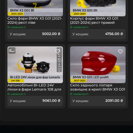
некоректної роботи, радимо купить світловод (кільце
світловода фари) замість нової оптики в зборі, це
заощадить ваш час та гроші!
Скло фари BMW X3 G01 (2021-
Корпус фари BMW X3 G01
2024) рест ліве
(2021-2024) рест правий
В наявності
В наявності
5002.00 ₴
4756.00 ₴
У кошик:
У кошик:
Автомобільні BI-LED 24V
Скло заднього ліхтаря
лінзи в фари Lemarix 108 для
зовнішнє в крилі BMW X3 G01
вантажних авто
LED (2017-2021) дорест праве
В наявності
В наявності
9061.00 ₴
2091.00 ₴
У кошик:
У кошик: