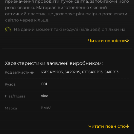
призначення проводити пучок світла, запобігаючи його
розсіюванню. Матеріал виготовлення якісний
оптичний пластик, це дозволяє рівномірно розсіювати
світло через кільце.
На даний момент такі модулі (кільцеві) є тільки на
BMW. Cветоводи на інші марки є, але відрізняються по
Читати повністю
формі.
Які ж плюси мають ангельські очі?
Покращена Видимість:
одна з функцій
ангельських очей режим денних ходових вогнів,
Характеристики заявлені виробником:
який підвищує видимість автомобіля вдень,
63115A29205, 5A29205, 63115A1FB13, 5A1FB13
Код запчастини
роблячи його більш помітним на дорозі для інших
водіїв.
G01
Кузов
Персоналізація:
Lightguide bmw доступні в різних
стилях та дизайнах, що дає можливість вибрати
ліве
Ліва/Права
опцію, яка найкраще відповідає вашому смаку та
стилю.
BMW
Марка
Довговічність:
Багато ангельських очей
виготовляються з високоякісних матеріалів, які
X3
Модель
забезпечують довговічність і надійність
Читати повністю
освітлення протягом тривалого періоду
X3 G01
Назва СтеклоФари