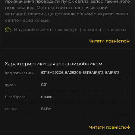
призначення проводити пучок світла, запобігаючи його
розсіюванню. Матеріал виготовлення якісний
оптичний пластик, це дозволяє рівномірно розсіювати
світло через кільце.
На даний момент такі модулі (кільцеві) є тільки на
BMW. Cветоводи на інші марки є, але відрізняються по
Читати повністю
формі.
Які ж плюси мають ангельські очі?
Покращена Видимість:
одна з функцій
ангельських очей режим денних ходових вогнів,
Характеристики заявлені виробником:
який підвищує видимість автомобіля вдень,
63115A29206, 5A29206, 63115A1FB12, 5A1FB12
Код запчастини
роблячи його більш помітним на дорозі для інших
водіїв.
G01
Кузов
Персоналізація:
Lightguide bmw доступні в різних
стилях та дизайнах, що дає можливість вибрати
праве
Ліва/Права
опцію, яка найкраще відповідає вашому смаку та
стилю.
BMW
Марка
Довговічність:
Багато ангельських очей
виготовляються з високоякісних матеріалів, які
X3
Модель
забезпечують довговічність і надійність
Читати повністю
освітлення протягом тривалого періоду
X3 G01
Назва СтеклоФари