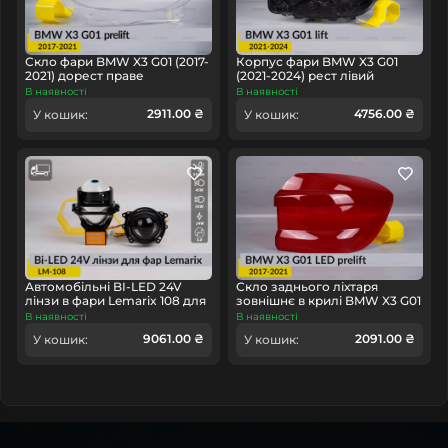
некоректної роботи, радимо купить світловод (кільце
світловода фари) замість нової оптики в зборі, це
заощадить ваш час та гроші!
Скло фари BMW X3 G01 (2017-
Корпус фари BMW X3 G01
2021) дорест праве
(2021-2024) рест лівий
В наявності
В наявності
2911.00 ₴
4756.00 ₴
У кошик:
У кошик:
Автомобільні BI-LED 24V
Скло заднього ліхтаря
лінзи в фари Lemarix 108 для
зовнішнє в крилі BMW X3 G01
вантажних авто
LED (2017-2021) дорест праве
В наявності
В наявності
9061.00 ₴
2091.00 ₴
У кошик:
У кошик: