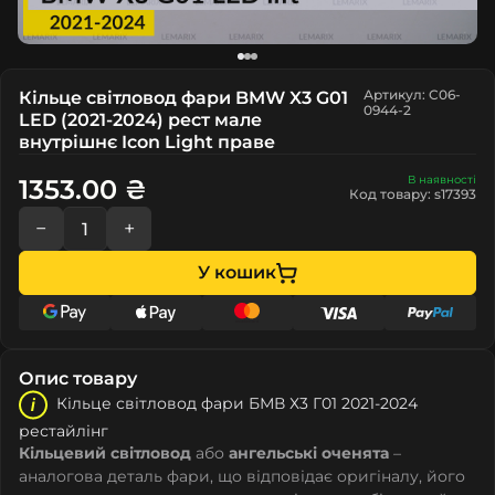
Артикул: C06-
Кільце світловод фари BMW X3 G01
0944-2
LED (2021-2024) рест мале
внутрішнє Icon Light праве
В наявності
1353.00 ₴
Код товару: s17393
−
+
У кошик
Опис товару
Кільце світловод фари БМВ Х3 Г01 2021-2024
рестайлінг
Кільцевий світловод
або
ангельські оченята
–
аналогова деталь фари, що відповідає оригіналу, його