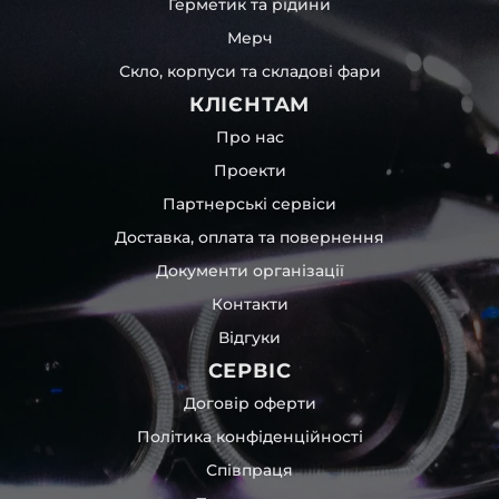
Герметик та рідини
Мерч
Скло, корпуси та складові фари
КЛІЄНТАМ
Про нас
Проекти
Партнерські сервіси
Доставка, оплата та повернення
Документи організації
Контакти
Відгуки
СЕРВІС
Договір оферти
Політика конфіденційності
Співпраця