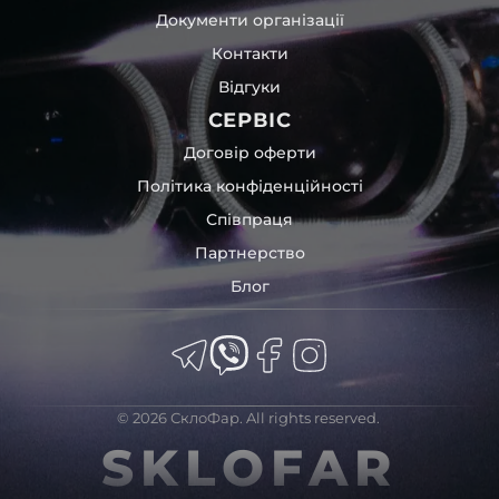
Документи організації
Контакти
Відгуки
СЕРВІС
Договір оферти
Політика конфіденційності
Співпраця
Партнерство
Блог
© 2026 СклоФар. All rights reserved.
SKLOFAR